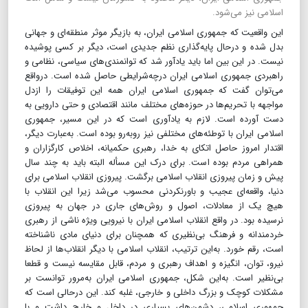
اسلامی نیز می‌شود.
این واقعیت که جمهوری اسلامی ایران، به بازیگر موثر منطقه‌ای و جهانی
بدل شده و در‌حال پایه‌گذاری نظم جدیدی است، دیگر بر کسی پوشیده
نیست. در این بین اما باید یادآور شد که توانمندی‌های سیاسی، نظامی و
راهبردی جمهوری اسلامی ایران در‌چه‌شرایطی حاصل شده است. در‌واقع
می‌توان گفت که جمهوری اسلامی ایران همه این توفیقات را از‌دل
مواجهه با تحریم‌ها در حوزه‌های مختلف مانند اقتصادی و حتی دارویی به
دست آورده است. لازم به یادآوری است که در این مسیر، جمهوری
اسلامی ایران با توطئه‌های مختلفی نیز روبه‌رو بوده است. به‌عبارت دیگر،
اقتدار امروز حاصل اتکای به خدا، رهبری حکمیانه، اخلاص کارگزاران و
همراهی مردم بوده است. برای درک این مسأله البته باید به چند سال
پیش و زمان پیروزی انقلاب اسلامی برگشت. پیروزی انقلاب اسلامی برای
دنیا، واقعه‌ای عجیب و باورنکردنی محسوب می‌شد زیرا این انقلاب با
هیچ یک از معادلات، اصول و روش‌های جاری در جهان به پیروزی
نرسیده بود. در واقع انقلاب اسلامی ایران با نیرویی ویژه ناشی از رهبری
خردمندانه و فرهنگ بی‌نظیری که همچنان برای دنیای مادی ناشناخته
است، رقم خورد. به‌این ترتیب، انقلاب اسلامی با دیگر انقلاب‌ها از لحاظ
نیرو، توان، انگیزه و اهداف رهبری و مردم، قابل مقایسه نیست و قطعا
بی‌نظیر است. به‌این شکل، جمهوری اسلامی ایران به‌مرور توانست بر
مشکلات کوچک و بزرگ داخلی و خارجی، غلبه کند. این در‌حالی است که
جمهوری اسلامی، دشمن‌های بسیاری در داخل و خارج داشت و با