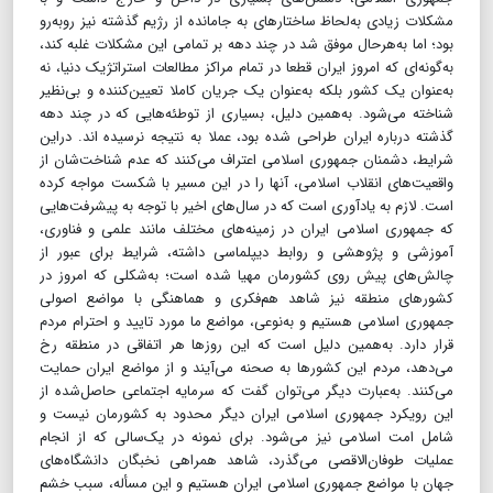
مشکلات زیادی به‌لحاظ ساختار‌های به جامانده از رژیم گذشته نیز روبه‌رو
بود؛ اما به‌هرحال موفق شد در چند دهه بر تمامی این مشکلات غلبه کند،
به‌گونه‌ای که امروز ایران قطعا در تمام مراکز مطالعات استراتژیک دنیا، نه
به‌عنوان یک کشور بلکه به‌عنوان یک جریان کاملا تعیین‌کننده و بی‌نظیر
شناخته می‌شود. به‌همین دلیل، بسیاری از توطئه‌هایی که در چند دهه
گذشته درباره ایران طراحی شده بود، عملا به نتیجه نرسیده اند. در‌این
شرایط، دشمنان جمهوری اسلامی اعتراف می‌کنند که عدم شناخت‌شان از
واقعیت‌های انقلاب اسلامی، آنها را در این مسیر با شکست مواجه کرده
است. لازم به یادآوری است که در سال‌های اخیر با توجه به پیشرفت‌هایی
که جمهوری اسلامی ایران در زمینه‌های مختلف مانند علمی و فناوری،
آموزشی و پژوهشی و روابط دیپلماسی داشته،‌ شرایط برای عبور از
چالش‌های پیش روی کشورمان مهیا شده است؛ به‌شکلی که امروز در
کشور‌های منطقه نیز شاهد هم‌فکری و هماهنگی با مواضع اصولی
جمهوری اسلامی هستیم و به‌نوعی، مواضع ما مورد تایید و احترام مردم
قرار دارد. به‌همین دلیل است که این روز‌ها هر اتفاقی در منطقه رخ
می‌دهد، مردم این کشور‌ها به صحنه می‌آیند و از مواضع ایران حمایت
می‌کنند. به‌عبارت دیگر می‌توان گفت که سرمایه اجتماعی حاصل‌شده از
این رویکرد جمهوری اسلامی ایران دیگر محدود به کشورمان نیست و
شامل امت اسلامی نیز می‌شود. برای نمونه در یک‌سالی که از انجام
عملیات طوفان‌الاقصی می‌گذرد، شاهد همراهی نخبگان دانشگاه‌های
جهان با مواضع جمهوری اسلامی ایران هستیم و این مسأله، سبب خشم