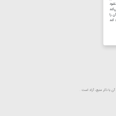
نشود
‌کند
ن را
 کند
ن با ذكر منبع، آزاد است .