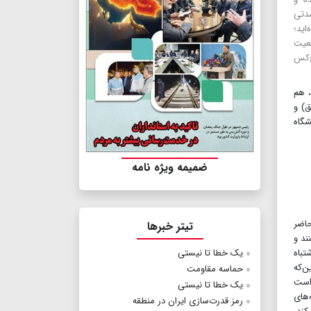
مدتی
اید؛
عیت
‌کس
، هم
ق) و
شگاه
ضمیمه ویژه نامه
حاضر
تیتر خبرها
نند و
ات اشتباه
یک خطا تا نیستی
ن‌که
حماسه مقاومت
 است
یک خطا تا نیستی
‌های
رمز قدرت‌سازی ایران در منطقه