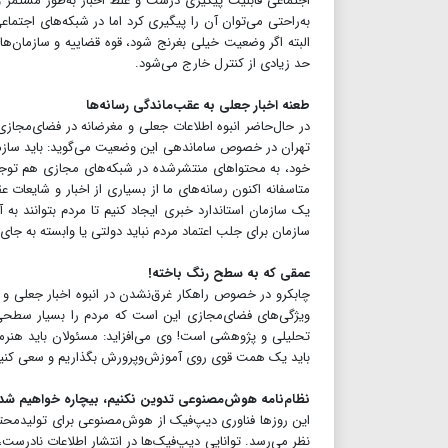
اجتماعی قابلیت پیگیری درست و غلط اخبار به‌طور مستمر وج
به‌راحتی می‌توان آن را پیگیری کرد اما در شبکه‌های اجتماع
البته اگر وضعیت خیلی بغرنج شود، قوه قضاییه و سازمان‌های
حد زیادی از کنترل خارج می‌شود.
طعنه اخبار جعلی به عقب‌ماندگی رسانه‌ها
در حال‌حاضر انبوه اطلاعات جعلی و مغرضانه در فضای‌مجازی
تهران در خصوص ساماندهی این وضعیت می‌گوید: باید سازمان‌
خود، به محتواهای منتشرشده در شبکه‌های مجازی هم توجه دا
متاسفانه اکنون رسانه‌های ما از بسیاری از اخبار و شایعات ع
یک سازمان استاندارد خبری ایجاد کنیم تا مردم بتوانند به آ
سازمان برای جلب اعتماد مردم نباید دولتی یا وابسته به ج
عمقی که به سطح رنگ باخته!
چابکرو در خصوص راهکار غرق‌نشدن در انبوه اخبار جعلی و آسی
ویژگی‌های فضای‌مجازی این است که مردم را بسیار سطحی ن
تحلیلی و پژوهشی است! وی می‌افزاید: مسئولان باید هنرمن
باید یک همت قوی روی آموزش‌وپرورش بگذاریم و سعی کنیم سوا
نظام‌نامه هوش‌مصنوعی تدوین نکنیم، بیچاره خواهیم شد!
این روزها فناوری دیپ‌فیک از هوش‌مصنوعی برای تولید‌محتو
نظر می‌رسد. توانایی دیپ‌فیک‌ها در انتشار اطلاعات نادرست،