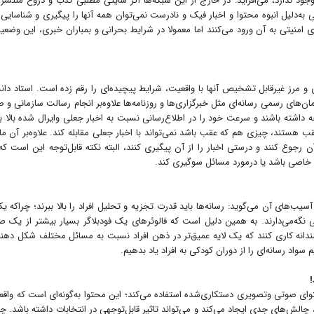
ود ندارد، می‌افزاید: در خارج از این شبکه‌ها اگر سایتی مطلبی کذب و دروغ منتشر 
ی به‌دلیل انبوه محتوا و اخبار فیک و نادرست نمی‌توان همه آنها را پیگیری و شناسایی 
 امنیتی به آن ورود می‌کنند اما معمولا در شرایط بحرانی و بمباران خبری، این وضعی
 و مرز غیرقابل تشخیص آنها با واقعیت، شرایط پیچیده‌ای را رقم زده است. استاد دان
های رسمی رسانه‌ای مثل خبرگزاری‌ها و روزنامه‌ها علاوه‌بر انجام رسالت سازمانی و 
شته باشند و سرعت خود را در اطلاع‌رسانی نسبت به اخبار جعلی وایرال شده بالا بب
قب هستند، چیزی هم که عقب باشد نمی‌تواند با اخبار جعلی مقابله کند. علاوه‌بر آن ما 
ن رجوع کنند و درستی اخبار را از آن پیگیری کنند، البته نکته قابل‌توجه این است که
ای خاصی باشد یا درمورد مسائل سوگیری کند.
ب‌های آن می‌گوید: رسانه‌ها باید قدرت تجزیه و تحلیل افراد را بالا ببرند؛ چراکه یک
گه‌می‌دارند. به همین دلیل است که فالوئرهای یک فودبلاگر بسیار بیشتر از یک 
دانه کاری کنند که یک لایه عمیق‌تر در ذهن افراد نسبت به مسائل مختلف شکل دهند
د رسانه‌ای را از دوران کودکی به افراد یاد بدهیم.
ای صوتی وتصویری دستکاری‌شده استفاده می‌کند؛ این محتوا به‌گونه‌ای است که واقع
 چالش‌های جدی ایجاد می‌کند و می‌تواند تاثیر قابل‌توجهی در انتخابات داشته باشد. چا