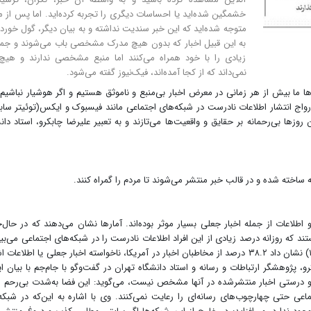
خشمگین شده‌اید یا احساسات دیگری را تجربه کرده‌اید. اما پس از 
متوجه شده‌اید که این خبر سندیت نداشته و به بیان دیگر، گول خورده‌
به این قبیل اخبار که بدون هیچ مدرک مشخصی باب می‌شوند و جم
زیادی را با خود همراه می‌کنند اما منبع مشخصی ندارند و هیچ
نمی‌داند که از کجا آمده‌اند، فیک‌نیوز گفته می‌شود.
ها ما بیش از هر زمانی در معرض اخبار بی‌منبع و ناموثق هستیم و اگر هوشیار نباشیم
 رواج انتشار اطلاعات نادرست در شبکه‌های اجتماعی مانند فیسبوک و ایکس(توئیتر ساب
 بی‌رحمانه بر حقایق و واقعیت‌ها می‌تازند و به تعبیر علیرضا چابکرو، استاد دان
ه ساخته شده و در قالب خبر منتشر می‌شوند تا مردم را گمراه کنند.
اطلاعات از جمله اخبار جعلی بسیار موثر بوده‌اند. آمارها نشان می‌دهند که در حال‌
تماعی هستند که روزانه درصد زیادی از این افراد اطلاعات نادرست را در شبکه‌های اجتماعی می‌بی
منتشر می‌کنند. یک نظرسنجی در دسامبر ۲۰۲۰ (آذرماه ۱۳۹۹) نشان داد ۳۸.۲ درصد از مخاطبان اخبار در آمریکا، ناخواسته اخبار جعلی یا اطلاع
و، پژوهشگر ارتباطات و رسانه و استاد دانشگاه تهران در گفت‌وگو با جام‌جم با بیان ای
و درستی اخبار منتشر‌شده در آنها مشخص نیست، می‌گوید: این فضا به‌شدت بی‌رحم
عی حتی چهارچوب‌های رسانه‌ای را رعایت نمی‌کنند. وی با اشاره به این‌که در شبکه