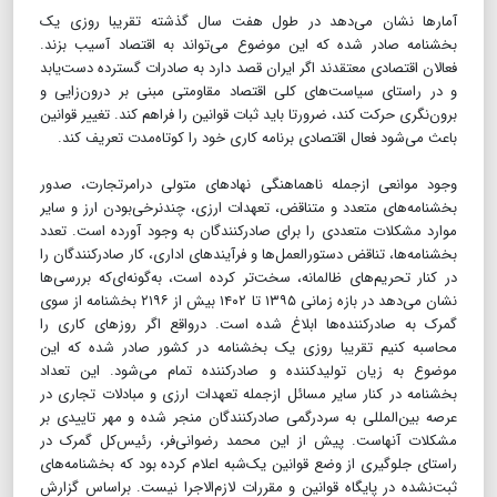
آمارها نشان می‌دهد در طول هفت سال گذشته تقریبا روزی یک
بخشنامه صادر شده که این موضوع می‌تواند به اقتصاد آسیب بزند.
فعالان اقتصادی معتقدند اگر ایران قصد دارد به صادرات گسترده دست‌یابد
و در راستای سیاست‌های کلی اقتصاد مقاومتی مبنی بر درون‌زایی و
برون‌نگری حرکت کند، ضرورتا باید ثبات قوانین را فراهم کند. تغییر قوانین
باعث می‌‍‌شود فعال اقتصادی برنامه‌ کاری خود را کوتاه‌مدت تعریف کند.
وجود موانعی ازجمله ناهماهنگی نهادهای متولی درامرتجارت، صدور
بخشنامه‌های متعدد و متناقض، تعهدات ارزی، چندنرخی‌بودن ارز و سایر
موارد مشکلات متعددی را برای صادرکنندگان به وجود آورده است. تعدد
بخشنامه‌ها، تناقض دستورالعمل‌ها و فرآیندهای اداری، کار صادرکنندگان را
در کنار تحریم‌های ظالمانه، سخت‌تر کرده است، به‌گونه‌ای‌که بررسی‌ها
نشان می‌دهد در بازه زمانی ۱۳۹۵ تا ۱۴۰۲ بیش از ۲۱۹۶ بخشنامه از سوی
گمرک به صادرکننده‌ها ابلاغ شده است. درواقع اگر روزهای کاری را
محاسبه کنیم تقریبا روزی یک بخشنامه در کشور صادر شده که این
موضوع به زیان تولیدکننده و صادرکننده تمام می‌شود. این تعداد
بخشنامه در کنار سایر مسائل ازجمله تعهدات ارزی و مبادلات تجاری در
عرصه بین‌المللی به سردرگمی صادرکنندگان منجر شده و مهر تاییدی بر
مشکلات آنهاست. پیش از این محمد رضوانی‌فر، رئیس‌کل گمرک در
راستای جلوگیری از وضع قوانین یک‌شبه اعلام کرده بود که بخشنامه‌های
ثبت‌نشده در پایگاه قوانین و مقررات لازم‌الاجرا نیست. براساس گزارش