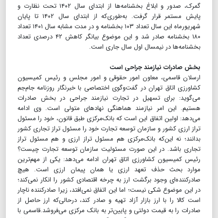
گمرک، صدور و ابلاغ بخشنامه‌ها از ابتدای سال ۱۴۰۲ تحت نظارت و
پایش مستمر قرار گرفت. به‌طوری‌که از ابتدای سال ۱۴۰۲ تا پایان
شهریورماه این سال تعداد ۱۰۳ بخشنامه و در مدت مشابه سال ۱۴۰۱ تعداد
۱۸۰ بخشنامه صادر شد و این موضوع بیانگر کاهش ۴۲ درصدی تعداد
بخشنامه‌ها در نیمسال اول سال جاری است.
بخش صادرات نیازمند جراحی است
ارسلان قاسمی، معاون امور حقوقی و امور مجلس و رئیس کمیسیون
کشاورزی اتاق تهران در گفت‌وگوی اختصاصی با خبرنگار روزنامه جام‌جم
می‌گوید: برای تسهیل در تجارت نیازمند جراحی در بخش صادرات
هستیم. این امر نیازمند هماهنگی نهادهای متولی است. وی ادامه
می‌دهد: اولین اتفاق این است که بانک‌مرکزی طبق قانون، خود را مسئول
تراز ارزی کشور و سازمان توسعه تجارت خود را مسئول تراز تجاری کشور
بدانند؛ نه این‌که بانک‌مرکزی هم مسئول تراز ارزی و هم مسئول تراز
تجاری باشد. در این صورت مسئولیت سازمان توسعه تجارت چیست؟
رئیس کمیسیون کشاورزی اتاق تهران ادامه می‌دهد: یکی از مهم‌ترین
موارد بحث حذف تعهد ارزی یا همان پیمان ارزی است. هیچ
صادرکننده‌ای وجود برگشت ارز به چرخه اقتصادی کشور را انکار نمی‌کند؛
در این موضوع شکی نیست؛ اما این اتفاق نمی‌افتد، زیرا صادرکننده ناچار
است کالا را با ارز بازار آزاد تهیه و صادر کند، درحالی‌که ارز حاصل از
صادرات را به قیمت دولتی و پایین‌تر به بانک مرکزی می‌فروشد.قاسمی با