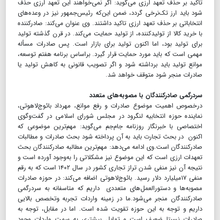
تاکید بر حذف تعهد ارزی می‌گوید: اگر نمی‌خواهند این تعهد ارزی حذف
شود باید ارز تک‌نرخی گردد، ضمن این‌که رئیس‌جمهور نیز در وعده‌های
انتخاباتی بر حذف تعهد ارزی تاکید داشتند. وی عنوان می‌کند: صادرکننده
با خرید کالا از تولیدکننده، از تولید حمایت می‌کند. در قرن گذشته تولید
برای تولید بود، اما اکنون تولید برای بازار است. پس صادرات مسأله
مهمی است که باید مورد حمایت قرار گیرد. براساس برنامه هفتم توسعه،
موانع تولید باید برداشته شود و اگر تصویب قانونی به کاهش تولید یا
صادرات منجر شود متوقف خواهد شد.
سردرگمی صادرکنندگان با مصوبه‌های متعدد
درخصوص اهمیت موضوع صادرات و رفع موانع، مهرداد بائوج‌لاهوتی،
نماینده حوزه انتخابیه لنگرود در مجلس شورای اسلامی در گفت‌وگوی
اختصاصی با خبرنگار روزنامه جام‌جم می‌گوید: مهم‌ترین موضوعی که
اکنون در بحث تجارت باید به آن پرداخته شود بحث صادرات و مطالبات
صادرکنندگان است.وی ادامه می‌دهد: مهم‌ترین مطالبه صادرکنندگان بحث
تعهدات ارزی است که این موضوع نیز مشکلاتی را به‌وجود آورده است و
نتیجه آن نیز منفی شدن تراز تجاری کشور در سال ۱۴۰۲ است که به رقم
منفی ۱۷میلیارد دلار رسید. بائوج‌لاهوتی اضافه می‌کند: در حوزه صادرات
مصوبه‌ها و دستورالعمل‌های متعددی داریم که متاسفانه به سردرگمی
صادرکنندگان منجر می‌شود.ما در زمینه واردات تجربه وتخصص بالایی
داریم و توجه به این حوزه تقویت شده است. اما در مقابل، توجه به
صادرات نسبتا ضعیف است و تمایل بیشتری به سمت واردات وجود