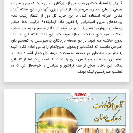
گاریدو با استراحت‌دادن به بعضی از بازیکنان اصلی خود همچون سروش
رفیعی و علی علیپور، می‌خواهد از تمام انرژی آنها در بازی هفته آینده
مقابل الغرافه استفاده کند. با این حال، گل دور از انتظار رقیب تمام
برنامه‌های مربی اسپانیایی را تغییر داد. ازدقیقه۶۰ ترکیب خط میانی
وحمله پرسپولیس به‌طورکلی عوض شد، اما دفاع منسجم تیم خوزستانی
اصلا به قرمزهای پایتخت اجازه موقعیت‌سازی نداد. البته این مسابقه
بدون حاشیه هم نبود. در دو صحنه بازیکنان پرسپولیس به تصمیم داور
اعتراض داشتند که کمک‌داور ویدئویی هیچ‌کدام را پنالتی اعلام نکرد. البته
به نظر می‌رسد داور در صحنه نخست در نیمه اول دچار اشتباه شد. با
تمام این اوصاف، پرسپولیس بازی را باخت تا همچنان در امتیاز ۱۷ باقی
بماند. این باخت بیش از همه تراکتور و سپاهان را خوشحال کرد که در
تعقیب صدرنشین لیگ بودند.