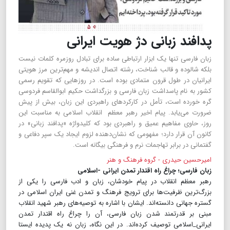
پدافند زبانی دژ هویت ایرانی
زبان فارسی تنها یک ابزار ارتباطی ساده برای تبادل روزمره کلمات نیست
بلکه شالوده و قالب شناخت، رشته اتصال اندیشه و مهم‌ترین مرز هویتی
ایرانیان در طول قرون متمادی بوده است. در روزهایی که تقویم رسمی
کشور به نام پاسداشت زبان فارسی و بزرگداشت حکیم ابوالقاسم فردوسی
گره خورده است، تأمل در کارکردهای راهبردی این زبان، بیش از پیش
ضرورت می‌یابد. پیام اخیر رهبر معظم انقلاب اسلامی به مناسبت این
روز، حاوی مفاهیم عمیق و راهبردی بود که کلیدواژه «پدافند زبانی» در
کانون آن قرار دارد؛ مفهومی که نشان‌دهنده لزوم ایجاد یک سپر دفاعی و
گفتمانی در برابر تهاجمات نرم و فرهنگی بیگانه است.
امیرحسین حیدری - گروه فرهنگ و هنر
زبان فارسی؛ چراغ راه اقتدار تمدن ایرانی -اسلامی
رهبر معظم انقلاب در پیام خودشان، زبان و ادب فارسی را یکی از
بزرگ‌ترین ظرفیت‌ها برای ترویج فرهنگ و تمدن غنی ایران اسلامی در
گستره جهانی دانسته‌اند. ایشان با اشاره به توصیه‌های رهبر شهید انقلاب
مبنی بر قدرتمند شدن زبان فارسی، آن را چراغ راه اقتدار تمدن
ایرانی_اسلامی توصیف کرده‌اند. در این نگاه، زبان نه یک پدیده ایستا