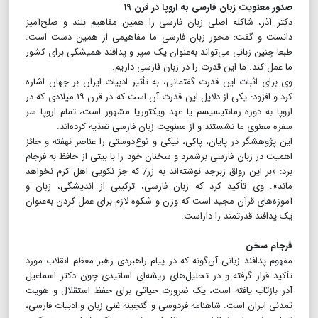
صدور معنویت زبان فارسی به اروپا در قرن ۱۹
دکتر آذر، شاکله اصلی زبان فارسی را همین مفاهیم بلند و صلح‌آمیز
دانست و گفت: محور زبان فارسی ما مفاهیمی از همین دست است.
طبعا چنین زبانی می‌تواند به‌عنوان یک سپر و پدافند همیشگی برای کشور
ما عمل کند. ما این قدرت را در زبان فارسی داریم.
وی برای اثبات این قدرت گفتمانی، به تأثیر ادبیات ایران بر جهان اشاره
کرد و افزود: یکی از دلایل این قدرت آن است که در قرن ۱۹ میلادی که در
اروپا به دوره رمانتیسیسم یا عهد ویکتوریا مشهور است، تمام اروپا سر
سفره معنوی ما نشستند و از معنویت زبان فارسی تغذیه کرده‌اند.
این پژوهشگر در پایان، پاکی، نیکی و نوع‌دوستی را عناصر نهفته و حائز
اهمیت در زبان فارسی برشمرد و سخنان خود را با بیتی از حافظ به فرجام
برد: «بر این رواق زبرجد نوشته‌اند به زر/ که جز نکویی اهل کرم نخواهد
ماند». وی تأکید کرد که زبان فارسی، ترکیبی از اندیشگی، زبان و
آموزه‌های قرآن مجید است که وزن و شکوه لازم برای عمل کردن به‌عنوان
یک پدافند قدرتمند را داراست.
فرجام سخن
مفهوم پدافند زبانی آن‌گونه که در پیام راهبردی رهبر معظم انقلاب مورد
تأکید قرار گرفته و در تحلیل‌های ریشه‌ای اساتیدی چون دکتر اسماعیل
آذر بازتاب یافته است، یک ضرورت حیاتی برای حفظ استقلال و هویت
تمدنی ایران است. شاهنامه فردوسی و گنجینه غنی زبان و ادبیات فارسی،