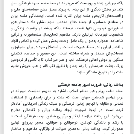
بلکه جریانی زنده و پویاست که می‌تواند در خط مقدم جبهه فرهنگی عمل
کند. در بخش دیگری از این پیام، به پیوند عمیق میان حماسه‌های ملی و
واقعیت‌های تاریخی ملت ایران اشاره شده است. ایستادگی ملت ایران
در مقاطع حساس، از جمله دفاع مقدس سوم نشان داد داستان‌های
اسطوره‌ای فردوسی تنها افسانه نیستند بلکه ریشه در واقعیت زندگی و
شخصیت قهرمانانه ایرانیان دارند. مفاهیم انسان‌ساز، سلحشورانه و قرآنی
شاهنامه، همواره به‌عنوان یک عامل وحدت‌بخش عمل کرده و تمامی اقوام
و اقشار ایران را در حفظ هویت، اصالت و استقلال خود در برابر متجاوزان
ضحاک‌وش همدل و همراه ساخته است. این حضور و حماسه، تکلیفی
سنگین بر دوش اهالی فرهنگ، ادب و هنر می‌گذارد تا با تأسی از فردوسی
بزرگ، بعثت هنرمندان را رقم زده و با تلفیق فکر، قلم و هنر، خیزش عظیم
ملت را در تاریخ ماندگار سازند.
پدافند زبانی؛ ضرورت امروز جامعه فرهنگی
نقطه عطف پیام رهبر معظم انقلاب، اشاره به مفهوم مقاومت غیورانه در
برابر تهاجم شیاطین جهان است که ملت را برای پاسداری از استقلال
تمدنی و مقابله با تهاجم زبانی، فرهنگی و سبک زندگی آمریکایی آماده‌تر
کرده است. در اینجا ضرورت ایجاد پدافند زبانی و گفتمانی مطرح
می‌شود. این پدافند نیازمند ابتکار و نوآوری فعالان عرصه فرهنگی است تا
با رشد و بالندگی کودکان، نوجوانان و جوانان، مسیر پیروزی نهایی
هموارتر گردد. پدافند زبانی به‌معنای صیانت از واژگان، مفاهیم و ساختار