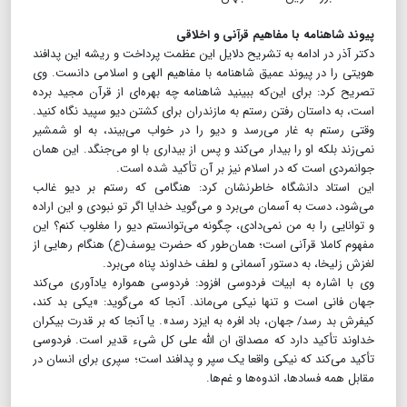
پیوند شاهنامه با مفاهیم قرآنی و اخلاقی
دکتر آذر در ادامه به تشریح دلایل این عظمت پرداخت و ریشه این پدافند
هویتی را در پیوند عمیق شاهنامه با مفاهیم الهی و اسلامی دانست. وی
تصریح کرد: برای این‌که ببینید شاهنامه چه بهره‌ای از قرآن مجید برده
است، به داستان رفتن رستم به مازندران برای کشتن دیو سپید نگاه کنید.
وقتی رستم به غار می‌رسد و دیو را در خواب می‌بیند، به او شمشیر
نمی‌زند بلکه او را بیدار می‌کند و پس از بیداری با او می‌جنگد. این همان
جوانمردی است که در اسلام نیز بر آن تأکید شده است.
این استاد دانشگاه خاطرنشان کرد: هنگامی که رستم بر دیو غالب
می‌شود، دست به آسمان می‌برد و می‌گوید خدایا اگر تو نبودی و این اراده
و توانایی را به من نمی‌دادی، چگونه می‌توانستم دیو را مغلوب کنم؟ این
مفهوم کاملا قرآنی است؛ همان‌طور که حضرت یوسف(ع) هنگام رهایی از
لغزش زلیخا، به دستور آسمانی و لطف خداوند پناه می‌برد.
وی با اشاره به ابیات فردوسی افزود: فردوسی همواره یادآوری می‌کند
جهان فانی است و تنها نیکی می‌ماند. آنجا که می‌گوید: «یکی بد کند،
کیفرش بد رسد/ جهان، باد افره به ایزد رسد». یا آنجا که بر قدرت بیکران
خداوند تأکید دارد که مصداق ان الله علی کل شیء قدیر است. فردوسی
تأکید می‌کند که نیکی واقعا یک سپر و پدافند است؛ سپری برای انسان در
مقابل همه فسادها، اندوه‌ها و غم‌ها.