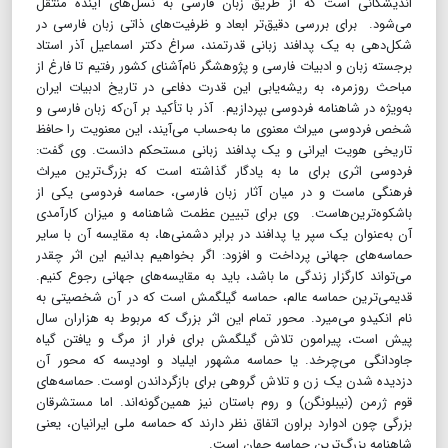
اندیشگانی است که از طریق زبان فارسی به نسل‌های آینده منتقل
می‌شود. برای بررسی دقیق‌تر ابعاد و ظرفیت‌های ذاتی زبان فارسی در
شکل‌دهی به یک پدافند زبانی قدرتمند، سراغ دکتر اسماعیل آذر استاد
برجسته زبان و ادبیات فارسی و پژوهشگر نام‌آشنای کشور رفتیم تا فارغ از
مباحث روزمره، به ریشه‌یابی این قدرت دفاعی در تاریخ ادبیات ایران
به‌ویژه در شاهنامه فردوسی بپردازیم. آذر با تأکید بر آن‌که زبان فارسی و
شخص فردوسی میراث معنوی ما به‌حساب می‌آیند، این معنویت را حافظ
تاریخی هویت ایرانی و یک پدافند زبانی مستحکم دانست. وی گفت:
فردوسی اثری برای ما به یادگار گذاشته است که بزرگ‌ترین میراث
فرهنگی ماست و در میان آثار زبان فارسی، حماسه فردوسی یکی از
باشکوه‌ترین‌هاست. وی برای تبیین عظمت شاهنامه و میزان کارآمدی
آن به‌عنوان یک سپر یا پدافند در برابر دشمنی‌ها، به مقایسه آن با سایر
حماسه‌های جهانی پرداخت و افزود: اگر بخواهیم بدانیم این اثر چقدر
می‌تواند کارگزار زندگی ما باشد، باید به مقایسه‌های جهانی رجوع کنیم.
قدیمی‌ترین حماسه عالم، حماسه گیلگمش است که در آن شخصیتی به
نام انکیدو می‌میرد. محور تمام این اثر بزرگ که مربوط به هزاران سال
پیش است، پیرامون تلاش گیلگمش برای فرار از مرگ و یافتن گیاه
جاودانگی می‌چرخد. یا حماسه مشهور ایلیاد و اودیسه که محور آن
دزدیده شدن یک زن و تلاش گروهی برای بازگرداندن اوست. حماسه‌های
قوم ژرمن (نیبلونگن) و روم باستان نیز همین‌گونه‌اند. اما مستشرقان
بزرگی چون ادوارد براون اتفاق نظر دارند که حماسه ملی ایرانیان، یعنی
شاهنامه بزرگ‌ترین حماسه جهان است.