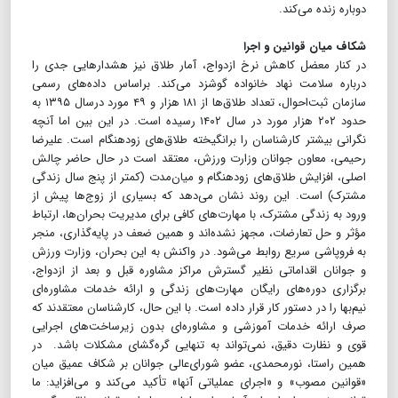
دوباره زنده می‌کند.
شکاف میان قوانین و اجرا
در کنار معضل کاهش نرخ ازدواج، آمار طلاق نیز هشدارهایی جدی را
درباره سلامت نهاد خانواده گوشزد می‌کند. براساس داده‌های رسمی
سازمان ثبت‌احوال، تعداد طلاق‌ها از ۱۸۱ هزار و ۴۹ مورد درسال ۱۳۹۵ به
حدود ۲۰۲ هزار مورد در سال ۱۴۰۲ رسیده است. در این بین اما آنچه
نگرانی بیشتر کارشناسان را برانگیخته طلاق‌های زودهنگام است. علیرضا
رحیمی، معاون جوانان وزارت ورزش، معتقد است در حال حاضر چالش
اصلی، افزایش طلاق‌های زودهنگام و میان‌مدت (کمتر از پنج سال زندگی
مشترک) است. این روند نشان می‌دهد که بسیاری از زوج‌ها پیش از
ورود به زندگی مشترک، با مهارت‌های کافی برای مدیریت بحران‌ها، ارتباط
مؤثر و حل تعارضات، مجهز نشده‌اند و همین ضعف در پایه‌گذاری، منجر
به فروپاشی سریع روابط می‌شود. در واکنش به این بحران، وزارت ورزش
و جوانان اقداماتی نظیر گسترش مراکز مشاوره قبل و بعد از ازدواج،
برگزاری دوره‌های رایگان مهارت‌های زندگی و ارائه خدمات مشاوره‌ای
نیم‌بها را در دستور کار قرار داده است. با این حال، کارشناسان معتقدند که
صرف ارائه خدمات آموزشی و مشاوره‌ای بدون زیرساخت‌های اجرایی
قوی و نظارت دقیق، نمی‌تواند به تنهایی گره‌گشای مشکلات باشد. در
همین راستا، نورمحمدی، عضو شورای‌عالی جوانان بر شکاف عمیق میان
«قوانین مصوب» و «اجرای عملیاتی آنها» تأکید می‌کند و می‌افزاید:‌ ما