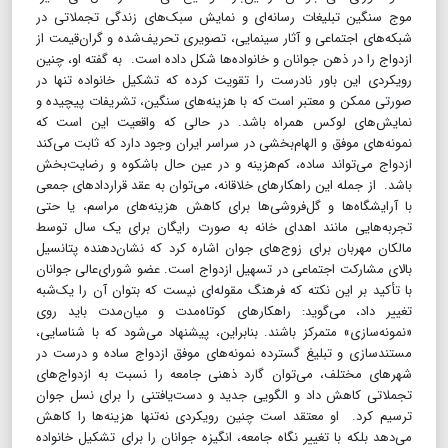
موج سنگین تبلیغات رسانه‌ای و نمایش سبک‌های زندگی تجملاتی در
شبکه‌های اجتماعی و آثار سینمایی، تصویری تحریف‌شده و گران‌قیمت از
ازدواج را در ذهن جوانان و خانواده‌ها شکل داده است. به گفته او، چنین
رویکردی این باور نادرست را تقویت کرده که تشکیل خانواده تنها در
صورتی ممکن و معتبر است که با هزینه‌های سنگین، تشریفات پیچیده و
نمایش‌های لوکس همراه باشد. در حالی که واقعیت این است که
نمونه‌های موفق و الهام‌بخشی در سراسر ایران وجود دارد که ثابت می‌کند
ازدواج می‌تواند ساده، کم‌هزینه و در عین حال باشکوه و رضایت‌بخش
باشد. از جمله این راهکارهای خلاقانه، می‌توان به عقد قراردادهای جمعی
با آرایشگاه‌ها و گل‌فروشی‌ها برای کاهش هزینه‌های مراسم، یا حتی
تجربه‌هایی مانند اهدای خانه به صورت رایگان برای یک سال توسط
مالکان مهربان برای زوج‌های جوان اشاره کرد که نشان‌دهنده پتانسیل
بالای مشارکت اجتماعی در تسهیل ازدواج است. عضو شورای‌عالی جوانان
با تأکید بر این نکته که فرهنگ مقوله‌ای نیست که بتوان آن را یک‌شبه
تغییر داد، می‌گوید: راهکارهای کوتاه‌مدت و میان‌مدت باید‌ روی
«نمونه‌سازی» متمرکز باشند. بنابراین، پیشنهاد می‌شود که با شناسایی،
مستندسازی و تبلیغ گسترده نمونه‌های موفق ازدواج ساده و درست در
شهرهای مختلف، می‌توان گارد ذهنی جامعه را نسبت به ازدواج‌های
تجملاتی کاهش داد و الگویی جدید و دست‌یافتنی را برای نسل جوان
ترسیم کرد. او معتقد است چنین رویکردی نه‌تنها هزینه‌ها را کاهش
می‌دهد بلکه با تغییر نگاه جامعه، انگیزه جوانان را برای تشکیل خانواده