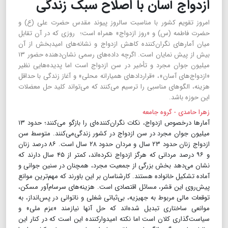
ازدواج آسان با اصلاح سبک زندگی
امروز تقویم کشور با مناسبت سالروز پیوند مقدس حضرت علی (ع) و
حضرت فاطمه (س) و «روز ازدواج» همراه است؛ روزی که در آن تقابل
میان آمارهای نگران‌کننده کاهش ازدواج و نشانه‌های امیدبخش از آن
بیش از پیش نمایان است. اگرچه داده‌های رسمی نشان‌دهنده حضور ۱۳
میلیون جوان مجرد و تأخیر در سن ازدواج است اما پدیده‌هایی نظیر
«ازدواج‌های آسان»، «قراردادهای همیارانه محلی» و آغاز زندگی با حداقل
هزینه‌‌، الگوهای مناسبی را ترسیم می‌کنند که می‌تواند کلید حل معضلات
این حوزه باشد.
زهرا حامدی - گروه جامعه
آمارها درخصوص ازدواج، نکات نگران‌کننده‌ای را بازگو می‌کنند؛ حدود‌ ۱۳
میلیون جوان مجرد در سن ازدواج در کشور زندگی‌می‌کنند. ‌متوسط سن
ازدواج زنان حدود ۲۳ سال و مردان حدود ۲۸ سال است. ۸۶ درصد زنان
و ۹۶ درصد مردانی که هرگز ازدواج نکرده‌اند، کمتر از ۴۵ سال دارند که
نشان می‌دهد بخش بزرگی از جمعیت مجرد، همچنان در سنین جوانی و
آماده تشکیل خانواده هستند. کارشناسان بر این باورند که مهم‌ترین موانع
پیش‌روی این قشر، مسائل اقتصادی است. هزینه‌های سرسام‌آور مسکن،
توقعات مالی مربوط به جهیزیه، بی‌ثباتی شغلی و ناتوانی در پس‌انداز، به
موانعی ساختاری تبدیل شده‌اند که حل آنها نیازمند ‌«عزم ملی» و
سیاست‌گذاری کلان است اما نکته امیدوارکننده این است که در کنار این