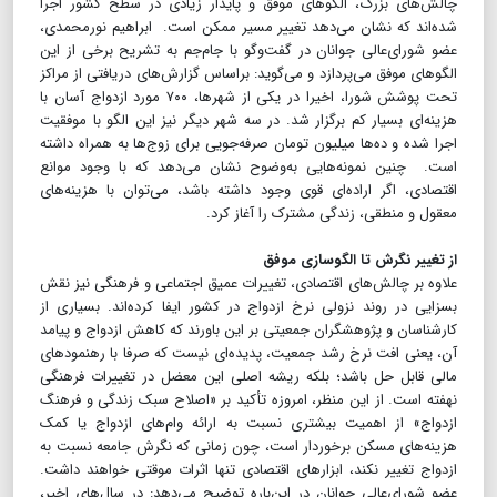
چالش‌های بزرگ، الگوهای موفق و پایدار زیادی در سطح کشور اجرا
شده‌اند که نشان می‌دهد تغییر مسیر ممکن است. ابراهیم نورمحمدی،
عضو شورای‌عالی جوانان در گفت‌وگو با جام‌جم به تشریح برخی از این
الگوهای موفق می‌پردازد و می‌گوید: براساس گزارش‌های دریافتی از مراکز
تحت پوشش شورا، اخیرا در یکی از شهرها، ۷۰۰ مورد ازدواج آسان با
هزینه‌ای بسیار کم برگزار شد. در سه شهر دیگر نیز این الگو با موفقیت
اجرا شده و ده‌ها میلیون تومان صرفه‌جویی برای زوج‌ها به همراه داشته
است. چنین نمونه‌هایی به‌وضوح نشان می‌دهد که با وجود موانع
اقتصادی، اگر اراده‌ای قوی وجود داشته باشد، می‌توان با هزینه‌های
معقول و منطقی، زندگی مشترک را آغاز کرد.
از تغییر نگرش تا الگوسازی موفق
علاوه ‌بر چالش‌های اقتصادی، تغییرات عمیق اجتماعی و فرهنگی نیز نقش
بسزایی در روند نزولی نرخ ازدواج در کشور ایفا کرده‌اند. بسیاری از
کارشناسان و پژوهشگران جمعیتی بر این باورند که کاهش ازدواج و پیامد
آن، یعنی افت نرخ رشد جمعیت، پدیده‌ای نیست که صرفا با رهنمودهای
مالی قابل حل باشد؛ بلکه ریشه اصلی این معضل در تغییرات فرهنگی
نهفته است. از این منظر، امروزه تأکید بر «اصلاح سبک زندگی و فرهنگ
ازدواج» از اهمیت بیشتری نسبت به ارائه وام‌های ازدواج یا کمک‌
هزینه‌های مسکن برخوردار است، چون زمانی که نگرش جامعه نسبت به
ازدواج تغییر نکند، ابزارهای اقتصادی تنها اثرات موقتی خواهند داشت.
عضو شورای‌عالی جوانان در این‌باره توضیح می‌دهد: در سال‌های اخیر،