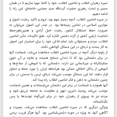
سیره رهبران انقلاب و امامین انقلاب، خود را کاملا مهیا سازیم تا در همان
مسیر و تحت رهبری حضرت آیت‌الله سید مجتبی خامنه‌ای این راه را
ادامه دهیم.
در سیره امامین انقلاب، آنچه بسیار مهم بود، لزوم و تاکید رعایت اصول و
موازین اسلامی در تمامی زمینه‌ها بود. در صدر این اصول می‌توان به
ضرورت حفظ استقلال کشور، رعایت اصل آزادی و همین‌طورحفظ
تمامیت ارضی کشور از گزند دشمن اشاره کرد. طبق تاکیدات مکرر امامین
انقلاب، مردم و مسئولان باید تمام تلاش خود را برای استمرار این اصول
به کار ببندند و ذره‌ای در این مسائل کوتاهی نکنند.
از زاویه‌ دیگر، آنچه در سیره امامین انقلاب مشاهده می‌شد، شجاعت آنها
در برابر دشمنانی بود که تا دندان مسلح هستند و علاوه بر آن خوی
جنایتکارانه و غیرانسانی نیز دارند- دشمنانی که با انبوهی از سلاح‌ها و
انبوهی از رذائل اخلاقی ممکن بود هر‌لحظه ایران را مورد حمله و تجاوز
قرار دهند- اما این مسائل موجب نمی‌شد ذره‌ای ترس یا سستی در برابر
چنین دشمنانی به ذهن و فکر امامین انقلاب راه پیدا کند.
آنها همواره با شجاعت در برابر این دشمنان می‌ایستادند و همین شجاعت
موجب می‌شد روحیه دلیری، تهور و مقاومت به جامعه تزریق شود و
مردم نیز به پیروی از رهبران خود در برابر این‌گونه تهدیدها پا پس
نگذاشته‌اند.
ویژگی دیگری که در سیره امامین انقلاب مشاهده می‌شد، بصیرت و
آگاهی آنها، به ویژه در حوزه دشمن‌شناسی بود. آنها هرگز فریب برخی