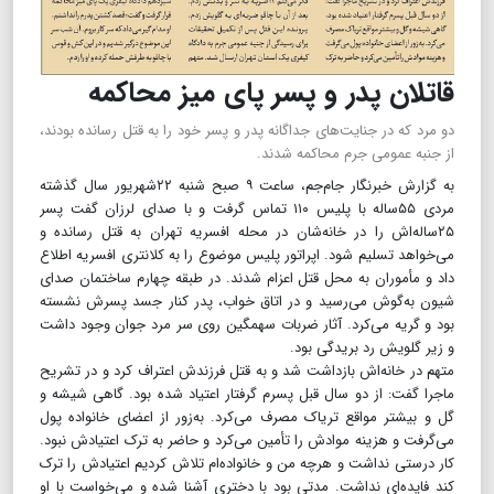
قاتلان پدر و پسر پای میز محاکمه
دو مرد که در جنایت‌های جداگانه پدر و پسر خود را به قتل رسانده بودند،
از جنبه عمومی جرم محاکمه شدند.
به گزارش خبرنگار جام‌جم، ساعت ۹ صبح شنبه ۲۲شهریور سال گذشته
مردی ۵۵ساله با پلیس ۱۱۰ تماس گرفت و با صدای لرزان گفت پسر
۲۵ساله‌‌اش را در خانه‌شان در محله افسریه تهران به قتل رسانده و
می‌خواهد تسلیم شود. اپراتور پلیس موضوع را به کلانتری افسریه اطلاع
داد و مأموران به محل قتل اعزام شدند. در طبقه چهارم ساختمان صدای
شیون به‌گوش می‌رسید و در اتاق خواب، پدر کنار جسد پسرش نشسته
بود و گریه می‌کرد. آثار ضربات سهمگین روی سر مرد جوان وجود داشت
و زیر گلویش رد بریدگی بود.
متهم در خانه‌‌اش بازداشت شد و به قتل فرزندش اعتراف کرد و در تشریح
ماجرا گفت‌: از دو سال قبل پسرم گرفتار اعتیاد شده بود. گاهی شیشه و
گل و بیشتر مواقع تریاک مصرف می‌کرد. به‌زور از اعضای خانواده پول
می‌گرفت و هزینه موادش را تأمین می‌کرد و حاضر به ترک اعتیادش نبود.
کار درستی نداشت و هرچه من و خانواده‌ام تلاش کردیم اعتیادش را ترک
کند فایده‌ای نداشت. مدتی بود با دختری آشنا شده و می‌خواست با او