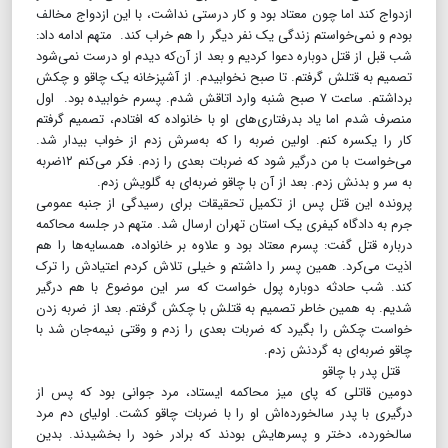
ازدواج کند اما چون معتاد بود و کار درستی نداشت، با این ازدواج مخالف
بودم و نمی‌خواستم زندگی یک نفر دیگر را هم خراب کند. متهم ادامه داد:
شب قبل از قتل دوباره دعوا کردیم و بعد از آن‌که دیدم او درست نمی‌شود
تصمیم به قتلش گرفتم. تا صبح نخوابیدم. از آشپزخانه یک چاقو و چکش
برداشتم. ساعت ۷ صبح شنبه وارد اتاقش شدم. پسرم خوابیده بود. اول
منصرف شدم اما یاد بدرفتاری‌های او با خانواده که افتادم، تصمیم گرفتم
کار را یکسره کنم. اولین ضربه را که به‌سرش زدم از خواب بیدار شد.
می‌خواست با من درگیر شود که ضربات بعدی را زدم. فکر می‌کنم ۱۲ضربه
به سر و بدنش زدم. بعد از آن با چاقو ضربه‌ای به گلویش زدم.
پرونده این قتل پس از تکمیل تحقیقات برای رسیدگی از جنبه عمومی
جرم به دادگاه کیفری یک استان تهران ارسال شد. متهم در جلسه محاکمه
درباره قتل گفت: پسرم معتاد بود و علاوه بر خانواده، همسایه‌ها را هم
اذیت می‌کرد. همین پسر را داشتم و خیلی تلاش کردم اعتیادش را ترک
کند. شب حادثه دوباره پول خواست که سر این موضوع با هم درگیر
شدیم. به همین خاطر تصمیم به قتلش با چکش گرفتم. بعد از ضربه زدن
خواست چکش را بگیرد که ضربات بعدی را زدم و وقتی نیمه‌جان شد با
چاقو ضربه‌ای به گردنش زدم.
قتل پدر با چاقو
دومین قاتلی که پای میز محاکمه ایستاد، مرد جوانی بود که پس از
درگیری با پدر سالخورده‌اش او را با ضربات چاقو کشت. اولیای دم مرد
سالخورده، دختر و پسرهایش بودند که برادر خود را بخشیدند. بدین