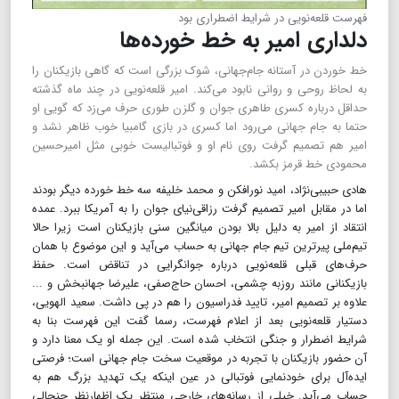
فهرست قلعه‌نویی در شرایط اضطراری بود
دلداری امیر به خط خورده‌ها
خط خوردن در آستانه جام‌جهانی، شوک بزرگی است که گاهی بازیکنان را
به لحاظ روحی و روانی نابود می‌کند. امیر قلعه‌نویی در چند ماه گذشته
حداقل درباره کسری طاهری جوان و گلزن طوری حرف می‌زد که گویی او
حتما به جام جهانی می‌رود اما کسری در بازی گامبیا خوب ظاهر نشد و
امیر هم تصمیم گرفت روی نام او و فوتبالیست خوبی مثل امیرحسین
محمودی خط قرمز بکشد.
هادی حبیبی‌نژاد، امید نورافکن و محمد خلیفه سه خط خورده دیگر بودند
اما در مقابل امیر تصمیم گرفت رزاقی‌نیای جوان را به آمریکا ببرد. عمده
انتقاد از امیر به دلیل بالا بودن میانگین سنی بازیکنان است زیرا حالا
تیم‌ملی پیرترین تیم جام جهانی به حساب می‌آید و این موضوع با همان
حرف‌های قبلی قلعه‌نویی درباره جوانگرایی در تناقض است‌. حفظ
بازیکنانی مانند روزبه چشمی، احسان حاج‌صفی، علیرضا جهانبخش و ...
علاوه بر تصمیم امیر، تایید فدراسیون را هم در پی داشت. سعید الهویی،
دستیار قلعه‌نویی بعد از اعلام فهرست، رسما گفت این فهرست بنا به
شرایط اضطرار و جنگی انتخاب شده است. این جمله او یک معنا دارد و
آن حضور بازیکنان با تجربه در موقعیت سخت جام جهانی است؛ فرصتی
ایده‌آل برای خودنمایی فوتبالی در عین اینکه یک تهدید بزرگ هم به
حساب می‌آید. خیلی از رسانه‌های خارجی منتظر یک اظهارنظر جنجالی