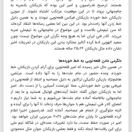
هستند. ترجیح فدراسیون و امیر این بوده که بازیکنان با‌تجربه به
جام‌جهانی بروند تا در این موقعیت مرتکب اشتباه نشوند. از سویی
بازیکنان خط خورده بازیکنان فیکس قلعه‌نویی نبودند و به همین دلیل
خط زدن آنها راحت‌تر بود. در این بین اما بعضی رسانه‌ها انتقاد کرده‌اند
که سن تیم‌ملی بالاست و این موضوع در جام‌‍جهانی به تیم‌ملی ضربه
می‌زند. کادر فنی ایران اما به هیچ وجه نگران این موضوع نیست چون
سعید الهویی ادعا کرده آنالیز عملکرد بدنی این بازیکنان در تمرینات اخیر
نشان داده مثل بازیکنان ۲۵،۲۶ ساله هستند.
دلگرمی دادن قلعه‌نویی به خط خورده‌ها
در همین حال خبر رسیده که امیر قلعه‌نویی برای آرام کردن بازیکنان خط
خورده، وعده حضور در جام ملت‌ها را به آنها داده است. مرتضی
هاشم‌نژاد بازیکن تکنیکی تراکتور به دلیل مصاحبه و انتقاد از قلعه‌نویی در
غیرفنی بودن خط خوردنش، عملا تورنمنت آسیایی را از دست داد. امیر
اما به بازیکنان جوان گفته: «شما آینده‌های فوتبال هستید و ما بعد از
جام‌جهانی بلافاصله آماده جام ملت‌ها می‌شویم و به شما نیاز داریم.»
اعضای کادر فنی تیم‌ملی هم با جوان‌ها حرف زده‌اند تا آنها را برای آینده و
البته جلوگیری از انجام هر مصاحبه‌، آماده کنند. فدراسیون اخیرا اعلام
کرده قلعه‌نویی تا پایان جام ملت‌های ۲۰۲۷ سرمربی ایران خواهد بود.
امیر در صورت حفظ سمت، بنا دارد تغییرات عمده‌ای در شاکله تیم ملی
برای این رقابت‌ها ایجاد نکند و فقط بعضی بازیکنان جوان مثل محمودی