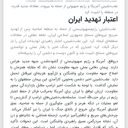
عقب‌نشینی آمریکا و رژیم صهیونی از حمله به بیروت، معادله جدید قدرت
در منطقه را تثبیت کرد
اعتبار تهدید ایران
عقب‌نشینی رژیم‌صهیونیستی از حمله به منطقه ضاحیه پس ‎از تهدید
صریح نیروهای مسلح جمهوری اسلامی ایران، نقطه عطفی در معادلات
منطقه‌ای ایجاد کرد. این عقب‌نشینی، اعتبار راهبردی تهدیدات ایران را بار
دیگر اثبات کرد؛ اعتباری که در جنگ اخیر با رفتار عملی و توانمندی
نیروهای مسلح تثبیت شد و اکنون دوست و دشمن آن را پذیرفته‌اند.
درواقع، آمریکا و رژیم صهیونیستی از گشوده‌شدن جبهه جدید هراس
دارند. پیمان دفاعی عملی جبهه مقاومت نشان داد که مقابله همزمان با
اضلاع جبهه مقاومت برای واشنگتن و تل‌آویو هزینه‌ای غیرقابل تحمل
دارد. عقب‌نشینی اخیر دشمن به‌خوبی کارآمدی این پیمان منطقه‎ای را به
نمایش گذاشت. با توجه به‎ شکست اخیر ترامپ مقابل بازدارندگی محور
مقاومت، ارزش توافق با ایران برای آمریکا به‌مراتب فراتر از حفظ اعتبار
رژیم در برابر حزب‌الله است. سلسله‌عقب‌نشینی‌های ترامپ از آتش‌بس تا
لغو عملیات در تنگه هرمز و اکنون جلوگیری از حمله به ضاحیه، عمق
اشتیاق آمریکا برای خروج از باتلاق جنگ با ایران را نیز آشکار می‌کند.
چرخش‌های سریع و تناقض‌آمیز ترامپ، ازجمله فحاشی به نتانیاهو و درز
آن، نشانه سردرگمی عمیق راهبردی واشنگتن است. این تحولات تأکید
می‌کند که اقتدار نظامی معتبر، پیشران اصلی دیپلماسی موفق است.