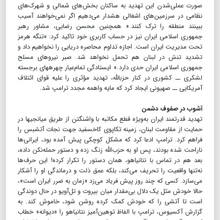
صورت عملی‌شدن این تهدید به ساکنان بخش‌های شمالی و شهرک‌های
نظامی در سرزمین‌های اشغالی هشدار می‌دهیم اگر نمی‌خواهند آسیب
ببینند منطقه را ترک کنند.» همچنین محسن رضایی، مشاور رهبر
جمهوری اسلامی ایران نیز در حساب کاربری خود تاکید کرد: «تنگه هرمز
تحت مدیریت ایران است. اجازه تداوم محاصره دریایی را نخواهیم داد و
تشدید تنش در لبنان هم تحمل نخواهد شد. صبر نیروهای مسلح
جمهوری اسلامی ایران حدی دارد.» ایستادگی تمام‌عیار چهره‎های برجسته
لشکری ــ کشوری در کنار حزب‎الله، تهدید مؤثری را علیه قوای ائتلاف
آمریکایی ــ صهیونی ایجاد کرد که مایه واهمه مجدد ترامپ شد.
آشوب در صفوف دشمن
تهدید قدرتمند ایران به‌ویژه قطع مکاتبه با واشنگتن از طریق میانجی‎ها در
حمایت از مقاومت لبنان، زمینه تکاپوی کاخ‎سفید جهت نجات آتش‎بس را
فراهم کرد. ترامپ ادعا کرد که مشکل کوچکی پیش آمده بود، ایرانی‌ها
ناراحت شده بودند، پس او به حزب‌الله زنگ زده و دستور حمله‌نکن داده،
بعد هم در تماس با نتانیاهو، همان دستور را تکرار کرده! این حرف‌ها
نه‌تنها واقعیت را تحریف می‌کند، بلکه عمق ذلت و درماندگی او را آشکار
می‌سازد. کسی که چند روز پیش فریاد می‌زد «زمان به ضرر ایران است»،
حالا خودش مثل یک دلال بی‌مقدار میان بیروت و تل‌آویو در حال دوندگی
است تا آتشی را که خودش کمک کرده روشن شود، خاموش کند. به
گزارش آکسیوس، ترامپ با الفاظ توهین‌آمیز نتانیاهو را «دیوانه» خطاب