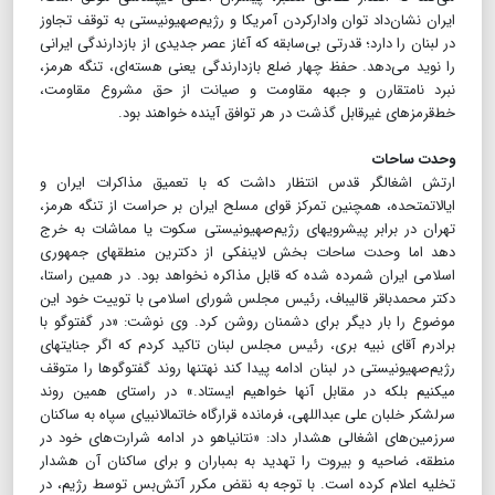
ایران نشان‌داد توان وادارکردن آمریکا و رژیم‌صهیونیستی به توقف تجاوز
در لبنان را دارد؛ قدرتی بی‌سابقه که آغاز عصر جدیدی از بازدارندگی ایرانی
را نوید می‌دهد. حفظ چهار ضلع بازدارندگی یعنی هسته‌ای، تنگه هرمز،
نبرد نامتقارن و جبهه مقاومت و صیانت از حق مشروع مقاومت،
خط‌قرمزهای غیرقابل گذشت در هر توافق آینده خواهند بود.
وحدت ساحات
ارتش اشغالگر قدس انتظار داشت که با تعمیق مذاکرات ایران و
ایالات‎متحده، همچنین تمرکز قوای مسلح ایران بر حراست از تنگه هرمز،
تهران در برابر پیشروی‎های رژیم‌صهیونیستی سکوت یا مماشات به ‎خرج
دهد اما وحدت ساحات بخش لاینفکی از دکترین منطقه‎ای جمهوری
اسلامی ایران شمرده شده که قابل مذاکره نخواهد بود. در همین راستا،
دکتر محمدباقر قالیباف، رئیس مجلس شورای اسلامی با توییت خود این
موضوع را بار دیگر برای دشمنان روشن کرد. وی نوشت: «در گفت‎وگو با
برادرم آقای نبیه بری، رئیس مجلس لبنان تاکید کردم که اگر جنایت‎های
رژیم‌صهیونیستی در لبنان ادامه پیدا کند نه‎تنها روند گفت‎وگوها را متوقف
می‎کنیم بلکه در مقابل آنها خواهیم ایستاد.» در راستای همین روند
سرلشکر خلبان علی عبداللهی، فرمانده قرارگاه خاتم‎الانبیای سپاه به ساکنان
سرزمین‌های اشغالی هشدار داد: «نتانیاهو در ادامه شرارت‌های خود در
منطقه، ضاحیه و بیروت را تهدید به بمباران و برای ساکنان آن هشدار
تخلیه اعلام کرده است. با توجه به نقض مکرر آتش‌بس توسط رژیم، در