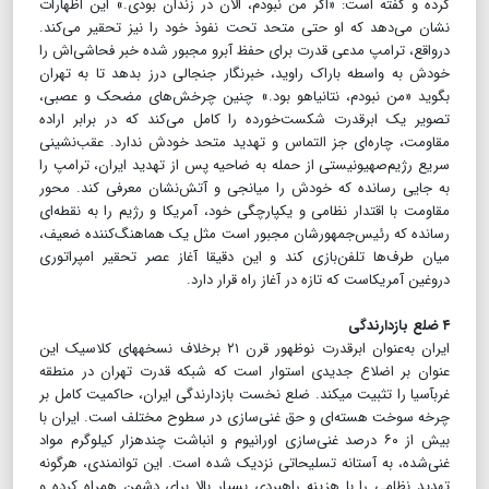
کرده و گفته است: «اگر من نبودم، الان در زندان بودی.» این اظهارات
نشان می‌دهد که او حتی متحد تحت نفوذ خود را نیز تحقیر می‌کند.
درواقع، ترامپ مدعی قدرت برای حفظ آبرو مجبور شده خبر فحاشی‌اش را
خودش به واسطه باراک راوید، خبرنگار جنجالی درز بدهد تا به تهران
بگوید «من نبودم، نتانیاهو بود.» چنین چرخش‌های مضحک و عصبی،
تصویر یک ابرقدرت شکست‌خورده را کامل می‌کند که در برابر اراده
مقاومت، چاره‌ای جز التماس و تهدید متحد خودش ندارد. عقب‌نشینی
سریع رژیم‌صهیونیستی از حمله به ضاحیه پس از تهدید ایران، ترامپ را
به جایی رسانده که خودش را میانجی و آتش‌نشان معرفی کند. محور
مقاومت با اقتدار نظامی و یکپارچگی خود، آمریکا و رژیم را به نقطه‌ای
رسانده که رئیس‌جمهورشان مجبور است مثل یک هماهنگ‌کننده ضعیف،
میان طرف‌ها تلفن‌بازی کند و این دقیقا آغاز عصر تحقیر امپراتوری
دروغین آمریکاست که تازه در آغاز راه قرار دارد.
۴ ضلع بازدارندگی
ایران به‌عنوان ابرقدرت نوظهور قرن ۲۱ برخلاف نسخه‎های کلاسیک این
عنوان بر اضلاع جدیدی استوار است که شبکه قدرت تهران در منطقه
غرب‎آسیا را تثبیت می‎کند. ضلع نخست بازدارندگی ایران، حاکمیت کامل بر
چرخه سوخت هسته‌ای و حق غنی‌سازی در سطوح مختلف است. ایران با
بیش از ۶۰ درصد غنی‌سازی اورانیوم و انباشت چندهزار کیلوگرم مواد
غنی‌شده، به آستانه تسلیحاتی نزدیک شده است. این توانمندی، هرگونه
تهدید نظامی را با هزینه راهبردی بسیار بالا برای دشمن همراه کرده و