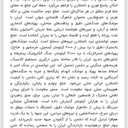
امکان پاسخ فوری و نامتقارن را فراهم می‌آورد. حفظ این ضلع به معنای
خط قرمز مطلق در هر مذاکره‌ای است. ضلع دوم، حاکمیت عملی بر تنگه
هرمز و خلیج‌فارس به‌عنوان شاهرگ اقتصادی جهان است. ایران با
موشک‌های ضدکشتی دقیق و پدافندهای ساحلی، پهپادهای انتحاری
شاهد و آرش، و مین‌های هوشمند دریایی عملا جریان ۲۱میلیون بشکه
نفت روزانه را قطع کرده و اقتصاد جهانی را به بحران کشانده است. ضلع
سوم، توانمندی نبرد نامتقارن نیروهای مسلح است. ترکیب موشک‌های
بالستیک دقیق با برد بیش از ۲۰۰۰ کیلومتر (سجیل، خرمشهر و فتاح)،
پهپادهای استراتژیک با برد ۳۰۰۰ کیلومتر، جنگ الکترونیک پیشرفته و
شناورهای تندرو، ایران را قادر ساخته بدون درگیری مستقیم کلاسیک،
هزینه‌های سنگینی بر دشمن تحمیل کند. این توانمندی در جنگ اخیر با
اسقاط صدها پهپاد و موشک، انهدام پایگاه‌ها و ضربه به جنگنده‌های
آمریکایی به اثبات رسید و نشان داد که برتری کمی دشمن با کیفیت
نامتقارن ایرانی خنثی می‌شود. ضلع چهارم و پایانی، یکپارچگی و
هم‌پیمانی عملی جبهه مقاومت است. محور مقاومت با اجرای پیمان
دفاعی مشترک از فلسطین اشغالی تا لبنان، یمن، عراق، عمق راهبردی
ایران را به هزاران کیلومتر گسترش داده است. هماهنگی عملیاتی
حزب‌الله با بیش از ۱۵۰هزار موشک دقیق، انصارالله با حملات موفق به
دریای سرخ، حشدالشعبی و نیروهای مردمی، این جبهه را به یک قدرت
هم‌افزا تبدیل کرده که دشمن را از گشودن جبهه جدید بازمی‌دارد. این
چهار ضلع درهم‌تنیده، بازدارندگی ایران را به سطحی رسانده که حتی