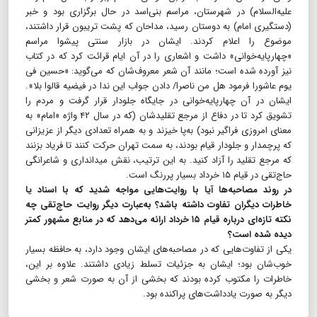
علیه‌السلام) در شهرستان، مراسم بنی‌اسد در حال برگزاری بود و خبر
(دستگیری امام) به دوستان رسید، مداحان که پشت تریبون قرار داشتند،
موضوع را اعلام کردند. ایشان در بازار سنتی پیشوا مراسم
«چهارپایه‌خوانی» داشت و اشعاری را در آن ایام قرائت کرد که در کتاب
نیز آورده شده است؛ مانند آن شعر معروف‌شان که می‌گوید: «حسین فی
یوم عاشورا فرمود هل من ناصرا‌/ دادن جواب این ندا در فیضیه قالوا بلا».
ایشان در آن چهارپایه‌خوانی در جایگاه جلودار قرار گرفت و مردم را
تشویق کرد تا در دفاع از مرجع تقلیدشان (که در سال ۴۲ واژه «امام» به
معنای امروزی فراگیر نبود) به‌پا خیزند و به همراه تعدادی دیگر از عزیزانی
که پرچمدار و جلودار قیام بودند، به سمت تهران حرکت کنند تا فریاد بزنند
که مرجع تقلید را آزاد کنید. به این ترتیب، نقش میدانداری و شاعرانگی
حاج‌تقی در قیام ۱۵ خرداد بسیار پررنگ است.
در روند مصاحبه‌ها آیا با روایت‌هایی مواجه شدید که با اسناد یا
خاطرات دیگران تفاوت داشته باشد؟ به‌عبارت دیگر روایت حاج‌تقی چه
نکته تازه‌ای درباره قیام ۱۵ خرداد ارائه می‌دهد که در منابع مشهور کمتر
دیده شده است؟
یکی از تفاوت‌هایی که در مصاحبه‌های ایشان وجود دارد، به حافظه بسیار
خوب‌شان بود؛ ایشان به جزئیات تسلط زیادی داشتند. علاوه بر این،
خاطرات را مکتوب کرده بودند که بخشی از آن به صورت شعر و بخشی
دیگر به صورت یادداشت‌های پراکنده بود.