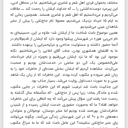
مختلف به‌عنوان فردی اهل شعر و شاعری می‌شناختیم. ما در محافل ادبی،
این پیرمرد دوست‌داشتنی را ــ که خداوند ایشان را رحمت کند ــ ملاقات
می‌کردیم و می‌دانستیم که اهل شعر و شاعری هستند. همچنین زمانی که
به ایام ۱۵ خرداد نزدیک می‌شدیم، معمولا نام حاج‌تقی را بیش از سایر
شاهدان عینی می‌شنیدیم.
همین موضوع باعث شناخت ما از ایشان شد؛ علاوه بر این، حسینیه‌ای به
نام «بی‌بی هور» در شهرستان پیشوا وجود دارد که ایشان از قدیم‌الایام در
آنجا حضور داشتند و مسئولیت مداحی و مرثیه‌سرایی را برعهده داشتند.
ما به اقتضای همشهری بودن، جناب آقای اعلایی را می‌شناختیم. نکته
موجود این بود که ما نزد ایشان می‌رفتیم و به‌ویژه در ایام خردادماه،
علی‌الخصوص یک الی دو ساعتی در خدمت‌شان بودیم و صحبت
می‌کردند. مشاهده کردیم که ایشان بخش عمده‌ای از خاطرات خود را به
زبان شعر سروده و مکتوب کرده بودند. این خاطرات که از زبان یک شاهد
عینی و به صورت دست‌اول روایت می‌شد، بسیار جذاب بود.
این جذابیت باعث شد ترغیب شویم که این خاطرات در جایی مکتوب
شده و ماندگار بماند؛ زیرا پس از حاج‌تقی -که متأسفانه سال گذشته به
رحمت خدا رفتند-این سؤال پیش می‌آمد که چه اتفاقی برای این خاطرات
خواهد افتاد؟ ما که به‌صورت حضوری خدمت ایشان رسیده و از شنیدن
خاطرات‌شان بهره‌مند شده بودیم اما سایر دوستان، نوجوانان و متولدان
دهه‌های ۸۰ و ۹۰ که در این شهرستان زندگی می‌کنند، چگونه می‌توانند
پای منبر حاج‌تقی بنشینند؟ این عامل باعث شد که ما به سراغ مکتوب