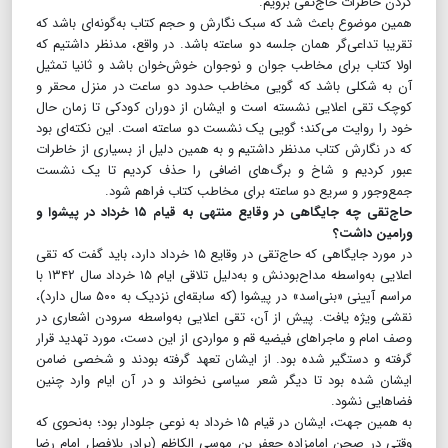
کردن خاطرات حاج‌تقی برویم.
همین موضوع باعث شد که سبک نگارش و حجم کتاب به‌گونه‌ای باشد که
تقریبا تداعی‌گر همان جلسه دو ساعته باشد. در واقع، مدنظر داشتیم که
اولا کتاب برای مخاطب جوان و نوجوان خوش‌خوان باشد و ثانیا تمثیل
آن به شکلی باشد که گویی مخاطب حدود دو ساعت در منزل محقر و
کوچک تقی اعلایی نشسته است و ایشان از دوران کودکی تا زمان حال
خود را روایت می‌کند؛ گویی یک نشست دو ساعته است. این نکته‌ای بود
که در نگارش کتاب مدنظر داشتیم و به همین دلیل از بسیاری از خاطرات
عبور کردیم و شاخ و برگ‌های اضافی را حذف کردیم تا یک نشست
جمع‌وجور و سریع دو ساعته برای مخاطب کتاب فراهم شود.
حاج‌تقی چه جایگاهی در وقایع منتهی به قیام ۱۵ خرداد در پیشوا و
ورامین داشت؟
در مورد جایگاهی که حاج‌تقی در وقایع ۱۵ خرداد دارد، باید گفت که تقی
اعلایی به‌واسطه مداح‌بودنش و به‌دلیل تلاقی ایام ۱۵ خرداد سال ۱۳۴۲ با
مراسم آیینی «بنی‌اسد» در پیشوا (که سابقه‌ای نزدیک به ۵۰۰ سال دارد)،
نقشی ویژه یافت. پیش از آن، تقی اعلایی به‌واسطه سرودن اشعاری در
وصف امام و ماجراهای فیضیه قم و مواردی از این دست، مورد تهدید قرار
گرفته و دستگیر شده بود. از ایشان تعهد گرفته بودند و شخصی ضامن
ایشان شده بود تا دیگر شعر سیاسی نخواند و در آن ایام وارد چنین
فضاهایی نشود.
به همین جهت، ایشان در قیام ۱۵ خرداد به نوعی جلودار بود؛ به‌نحوی که
وقتی در صحن امامزاده جعفر بن موسی الکاظم (برادر بلافصل امام رضا