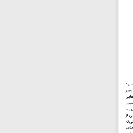
 بود
رهبر
هایی
شینی
ران،
ی از
در حالی‌که
ملات