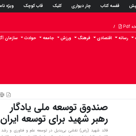
پش
قفسه کتاب
چار دیواری
کلیک
قاب کوچک
ویژه نام
Pdf
/
رسانه
اقتصادی
فرهنگ
ورزش
جامعه
حوادث
سازمان آگ
صندوق توسعه ملی یادگار
رهبر شهید برای توسعه ایران
قائد شهید (رض) نقشی بی‌بدیل در توسعه علم و فناوری و رشد ن