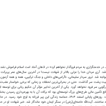
م، در خدمتگزاری به مردم فروگذار نخواهم کرد» در اذهان آحاد امت اسلام فراموش نشده
. آری مردان خدا را عزتی بالاتر از شهادت نیست! در آخرین سال‌های عمر پربرکت 
واجه شد. ترور سردار سلیمانی، ناآرامی‌های داخلی و جنگ ترکیبی، همه و همه آزمون‌
 قاطعیت پشت سر گذاشت. حتی در بحرانی‌ترین لحظات و زمانی که برخی خواستار عقب‌ن
زورگویی سر فرود نخواهد آورد. یکی از آخرین تدابیر مؤثر آن حکیم ربانی برای توسعه ای
ع تأمین مالی طرح‌های بزرگ توسعه‌ای بود که برکات آن با به بهره‌برداری رسیدن بخش
طرح‌های افزایش تولید انرژی هم‌اکنون به ثمر نشسته است. روزهای پایانی اسفند ۱۴۰۴، حماسه زندگی این پیر فرزانه به اوج خود رسید. 
 ساختند، آیت‌الله خامنه‌ای‌(رض) در سنگر ایمان خود ماندگار شد. خبر شهادت او در ح