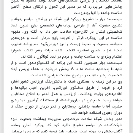
تعاملات دیجیتال و بررسی استانداردهای جدید تولید محتوا، به تبیین
چالش‌هایی می‌پردازد که در مسیر این تحول و ارتقای سطح آگاهی
سلامت جامعه با آنها روبه‌روست.
سیدمحمد بهار با تشریح رویکرد این شبکه در پوشش مراسم بدرقه و
تشییع حضرت آقا، از طراحی برنامه‌های تخصصی برای تبیین ابعاد
شخصیتی ایشان در کلان‌حوزه سلامت خبر داد. به گفته وی، مفهوم
سلامت در این رویکرد، فراتر از تعریف رایج درمان است و حوزه‌های
خانواده، جمعیت و محیط ‌زیست را نیز در‌بر‌می‌گیرد. نام برنامه «طبیب
امت» نیز با همین استعاره انتخاب شده چراکه رهبر انقلاب همواره
اهتمام ویژه‌ای به‌ سلامت جامعه و مردم در ابعاد گوناگون داشته‌اند.
سیدمحمد بهار همچنین گفت: این برنامه که گفت‌وگو‌محور است و از
شنبه تا پنجشنبه ساعت ۱۸ تا ۱۹ پخش می‌شود، با هدف بررسی ابعاد
شخصیت رهبر انقلاب در موضوع سلامت طراحی شده است.
وی در این زمینه به همکاری شبکه با مانیتورینگ اورژانس کشور اشاره
کرد و افزود: از طریق سخنگوی اورژانس، آخرین اخبار، بیانیه‌ها و
اطلاعیه‌های وزارت بهداشت، اورژانس و هلال ‌احمر به اطلاع‌ مخاطبان
خواهد رسید. همچنین در میان‌برنامه‌ها، از مستندات آرشیوی دیدار‌های
حضرت آقا با جامعه پزشکی، پرستاران و کادر درمان از دوران جنگ تا
دوران رهبری استفاده خواهد شد.
مدیر پخش شبکه سلامت‌ در‌خصوص مدیریت بهداشت جمعیت انبوه
شرکت‌کننده در مراسم تشییع تاکید کرد که رویکرد اصلی رسانه،
آگاهی‌بخشی به مردم است. بنابراین باید توجه کنیم که مردم را بی‌دلیل