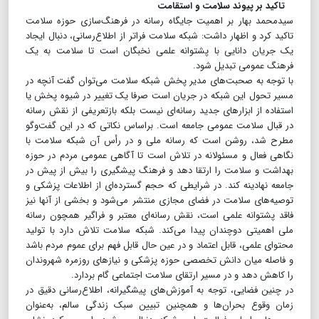
تاکید بر پیوند سلامت و استقامت
سیدمحمد بهار بر اهمیت جایگاه رسانه در فرهنگ‌سازی حوزه سلامت
تاکید کرد و اظهار داشت: شبکه سلامت فراتر از اطلاع‌رسانی، دنبال ایجاد
یک جریان دانایی با پشتوانه علمی نخبگان است تا سلامت به یک
فرهنگ عمومی تبدیل شود.
با توجه ‌به صحبت‌های مدیر پخش شبکه سلامت می‌توان گفت آنچه در
مسیر تحول این شبکه در جریان است صرفا یک تغییر در شیوه پخش یا
استفاده از ابزارهای جدید رسانه‌ای نیست بلکه بازتعریفی از نقش رسانه
در قبال سلامت عمومی جامعه است. براساس نکاتی که در این گفت‌وگو
مطرح شد، روشن است که رسانه ملی و در رأس آن شبکه سلامت با
نگاهی فعال و مسئولانه در تلاش است تا آگاهی عمومی مردم در حوزه
بهداشت و سلامت را ارتقا دهد و فرهنگ پیشگیری را بیش ‌از پیش در
جامعه نهادینه کند. در شرایطی که حجم گسترده‌ای از اطلاعات پزشکی و
توصیه‌های سلامت در فضای مجازی منتشر می‌شود و بخشی از آنها نیز
فاقد پشتوانه علمی است، نقش رسانه‌ای معتبر و فراگیر همچون رسانه
ملی اهمیتی دوچندان پیدا می‌کند. شبکه سلامت تلاش دارد با تولید
محتوای علمی، قابل ‌اعتماد و در عین ‌حال قابل ‌فهم برای عموم مردم باشد
و فاصله میان دانش تخصصی حوزه پزشکی و نیازهای روزمره شهروندان
را کاهش دهد و در مسیر ارتقای سلامت اجتماعی گام بردارد.
در چنین فضایی، توجه به آموزش‌های پیشگیرانه، اطلاع‌رسانی دقیق در
زمان وقوع بحران‌ها و همچنین تبیین سبک زندگی سالم، به‌عنوان