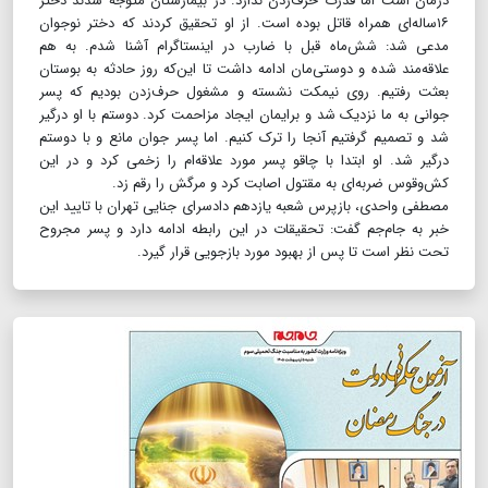
درمان است اما قدرت حرف‌زدن ندارد. در بیمارستان متوجه شدند دختر
۱۶ساله‌ای همراه قاتل بوده است. از او تحقیق کردند که دختر نوجوان
مدعی شد: شش‌ماه قبل با ضارب در اینستاگرام آشنا شدم. به هم
علاقه‌مند شده و دوستی‌مان ادامه داشت تا این‌که روز حادثه به بوستان
بعثت رفتیم. روی نیمکت نشسته و مشغول حرف‌زدن بودیم که پسر
جوانی به ما نزدیک شد و برایمان ایجاد مزاحمت کرد. دوستم با او درگیر
شد و تصمیم گرفتیم آنجا را ترک کنیم. اما پسر جوان مانع و با دوستم
درگیر شد. او ابتدا با چاقو پسر مورد علاقه‌ام را زخمی کرد و در این
کش‌وقوس ضربه‌ای به مقتول اصابت کرد و مرگش را رقم زد.
مصطفی واحدی، بازپرس شعبه یازدهم دادسرای جنایی تهران با تایید این
خبر به جام‌جم گفت: تحقیقات در این رابطه ادامه دارد و پسر مجروح
تحت نظر است تا پس از بهبود مورد بازجویی قرار گیرد.