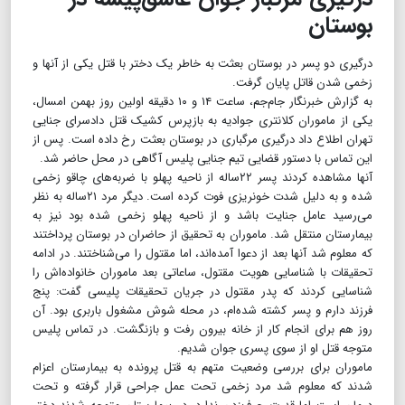
بوستان
درگیری دو پسر در بوستان بعثت به خاطر یک دختر با قتل یکی از آنها و
زخمی شدن قاتل پایان گرفت.
به گزارش خبرنگار جام‌جم، ساعت ۱۴ و ۱۰ دقیقه اولین روز بهمن امسال،
یکی از ماموران کلانتری جوادیه به بازپرس کشیک قتل دادسرای جنایی
تهران اطلاع داد درگیری مرگباری در بوستان بعثت رخ داده است. پس از
این تماس با دستور قضایی تیم جنایی پلیس آگاهی در محل حاضر شد.
آنها مشاهده کردند پسر ۲۲ساله از ناحیه پهلو با ضربه‌های چاقو زخمی
شده و به دلیل شدت خونریزی فوت کرده است. دیگر مرد ۲۱ساله به نظر
می‌رسید عامل جنایت باشد و از ناحیه پهلو زخمی شده بود نیز به
بیمارستان منتقل شد. ماموران به تحقیق از حاضران در بوستان پرداختند
که معلوم شد آنها بعد از دعوا آمده‌اند، اما مقتول را می‌‌شناختند. در ادامه
تحقیقات با شناسایی هویت مقتول، ساعاتی بعد ماموران خانواده‌اش را
شناسایی کردند که پدر مقتول در جریان تحقیقات پلیسی گفت: پنج
فرزند دارم و پسر کشته شده‌ام، در محله شوش مشغول باربری بود. آن
روز هم برای انجام کار از خانه بیرون رفت و بازنگشت. در تماس پلیس
متوجه قتل او از سوی پسری جوان شدیم.
ماموران برای بررسی وضعیت متهم به قتل پرونده به بیمارستان اعزام
شدند که معلوم شد مرد زخمی تحت عمل جراحی قرار گرفته و تحت