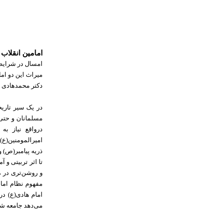
امامین انقلاب
امسال در شرایطی
میراث این دو ام
دکتر محمد‌هادی ه
در یک سیر تاریخ
مسلمانان و حتی 
در‌واقع نیاز ب
امیرالمومنین(ع) 
ذریه پیامبر(ص) و
تا اثر تربیتی و 
و روشن‌تری در م
می‌دهد جامعه شی