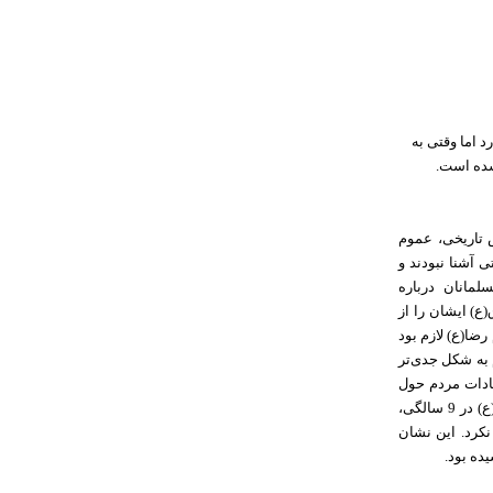
 اما وقتی به
شده است.
ص تاریخی، عموم
 آشنا نبودند و
لمانان درباره
(ع) ایشان را از
رضا(ع) لازم بود
م به شکل جدی‌تر
قادات مردم حول
مفهوم نظام امامت می‌بینیم که پس از دوران امام رضا(ع) فضا به‌گونه‌ای است که امامت امام جواد(ع) در 9 سالگی،
ردید و شبهه نکرد. این نشان
یده بود.