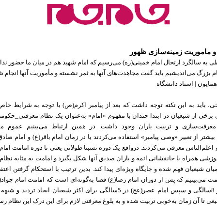
 و ماموریت زمینه‌سازی ظهور
 به سالگرد ارتحال امام خمینی(ره) می‌رسیم که امام شهید هم در میان ما حضور ندارد
ام بزرگ می‌اندیشیم باید گفت مجاهدت‌های آنها به ثمر نشسته و مأموریت آنها انجام 
مایون | استاد دانشگاه
ی، باید به این نکته توجه داشت که بعد از پیامبر اکرم(ص) با توجه به شرایط خا
برخی از شیعیان در ابتدا چندان با مفهوم «امام» به‌عنوان یک نظام معرفتی_حکومتی
ه معرفت‌سازی و تربیت یاران وجود داشت. در همین ارتباط می‌بینیم عموم مس
بیشتر از تعبیر «وصی پیامبر» استفاده می‌کردند یا در زمان امام باقر(ع) و امام صادق
 اعلم‌الناس معرفی می‌کردند. در‌واقع یک دوره نسبتا طولانی یعنی تا دوره امامت امام 
آموزشی همراه با جانفشانی ائمه و یاران صدیق آنها شکل بگیرد و امامت به مثابه نظا
یان شیعیان فهم شده و جایگاه ویژه‌ای پیدا کند. بدین ترتیب با استحکام گرفتن اعت
امام هادی(ع) در 8سالگی و سپس امام عصر(عج) در 5سالگی برای اکثر شیعیان ایجاد ت
عی تا آن زمان به‌خوبی تربیت شده و به بلوغ معرفتی لازم برای این درک این نظام رس