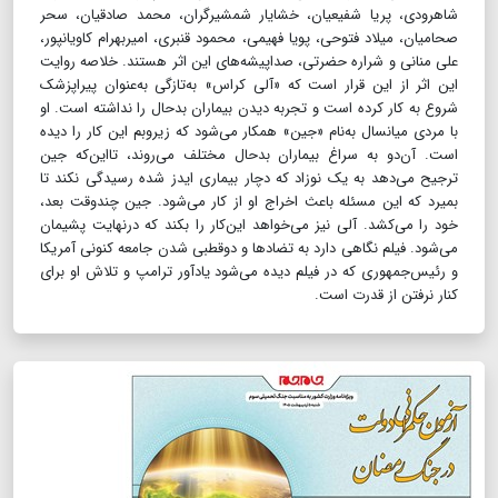
شاهرودی، پریا شفیعیان، خشایار شمشیرگران، محمد صادقیان، سحر
صحامیان، میلاد فتوحی، پویا فهیمی، محمود قنبری، امیربهرام کاویانپور،
علی منانی و شراره حضرتی، صداپیشه‌های این اثر هستند. خلاصه روایت
این اثر از این قرار است که «آلی کراس» به‌تازگی به‌عنوان پیراپزشک
شروع به‌ کار کرده است و تجربه دیدن بیماران بدحال را نداشته است. او
با مردی میانسال به‌نام «جین» همکار می‌شود که زیر‌و‌بم این‌ کار را دیده
است. آن‌دو به ‌سراغ بیماران بدحال مختلف می‌روند، تا‌این‌که جین
ترجیح می‌دهد به یک نوزاد که دچار بیماری ایدز شده رسیدگی نکند تا
بمیرد که این مسئله باعث اخراج او از کار می‌شود. جین چند‌وقت بعد،
خود را می‌کشد. آلی نیز می‌خواهد این‌کار را بکند که در‌نهایت پشیمان
می‌شود. فیلم نگاهی دارد به تضادها و دوقطبی شدن جامعه کنونی آمریکا
و رئیس‌جمهوری که در فیلم دیده می‌شود یادآور ترامپ و تلاش او برای
کنار نرفتن از قدرت است.