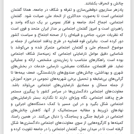
چالش و انحراف بکشانند.
پادزهر سناریوی دوقطبی‌سازی و تفرقه و شکاف در جامعه، همانا گفتمان
اجتماعی است تا به‌صورت حداکثری از اتحاد ملی صیانت شود. گفتمان
اجتماعی، اجماع آحاد جامعه و افکار عمومی بر یک دیدگاه واحد و
راهبردی است و امروز گفتمان اجتماعی بر مدار ایران متحد و قوی است
که نظریات حزبی، جناحی و قبیله‌ای را از صحنه اجتماع و سیاست کشور
دور کرده است. بنابراین قوه قضاییه در طرح پدافند اجتماعی از جمله بر
موضوع انسجام ملی و گفتمان اجتماعی متمرکز شده و می‌کوشد با
شناسایی دقیق عوامل نارضایتی اجتماعی که زمینه‌ساز شکاف اجتماعی
بوده است راهکارهای متناسب با زمان‌بندی مشخص، ارائه و عملیاتی
نماید. فقر اقتصادی، مشکلات معیشتی، نارسایی خدمات در بخش‌های
شهری و بهداشتی، چالش‌های صندوق‌های بازنشستگی، ضعف بیمه‌ها تا
گرانی‌های بی‌ضابطه و تحمیل برخی شهریه‌های نجومی در حوزه آموزش
از جمله مسائل و مصادیق نارضایتی‌های اجتماعی می‌تواند باشد.
معاونت‌های اجتماعی دادگستری‌ها در سراسر کشور با پیگیری مستمر
طرح پدافند اجتماعی، نگاه ویژه‌ای دارند تا نگذارند بستر نارضایتی‌های
اجتماعی شکل بگیرد و در این مسیر با کمک دستگاه‌های اجرایی و
نهادهای ذی‌ربط و مطالبه سیستماتیک از آنها، کاهش چالش‌های
اجتماعی در شرایط جنگی و پساجنگ را دنبال می‌کنند. در همین راستا،
کمیته‌ها و کارگروه‌هایی از سوی معاونت‌های اجتماعی دادگستری‌ها شکل
گرفته است تا در میدان عمل، گفتمان اجتماعی را در جامعه تقویت کرده و