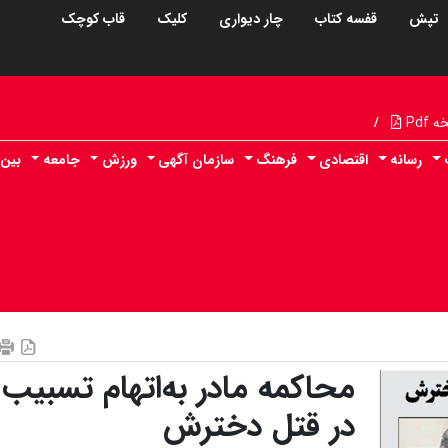
تپش
قفسه کتاب
چار دیواری
کلیک
قاب کوچک
Pdf
/
رسانه
اقتصادی
فرهنگ
سازمان آگهی
ورزش
جامعه
بین 
محاکمه مادر به‌اتهام تسبیب
در قتل دخترش