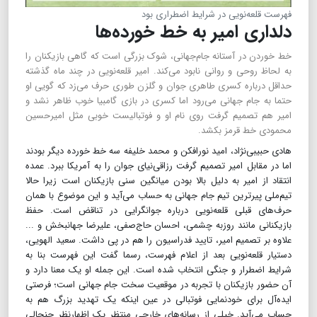
فهرست قلعه‌نویی در شرایط اضطراری بود
دلداری امیر به خط خورده‌ها
خط خوردن در آستانه جام‌جهانی، شوک بزرگی است که گاهی بازیکنان را
به لحاظ روحی و روانی نابود می‌کند. امیر قلعه‌نویی در چند ماه گذشته
حداقل درباره کسری طاهری جوان و گلزن طوری حرف می‌زد که گویی او
حتما به جام جهانی می‌رود اما کسری در بازی گامبیا خوب ظاهر نشد و
امیر هم تصمیم گرفت روی نام او و فوتبالیست خوبی مثل امیرحسین
محمودی خط قرمز بکشد.
هادی حبیبی‌نژاد، امید نورافکن و محمد خلیفه سه خط خورده دیگر بودند
اما در مقابل امیر تصمیم گرفت رزاقی‌نیای جوان را به آمریکا ببرد. عمده
انتقاد از امیر به دلیل بالا بودن میانگین سنی بازیکنان است زیرا حالا
تیم‌ملی پیرترین تیم جام جهانی به حساب می‌آید و این موضوع با همان
حرف‌های قبلی قلعه‌نویی درباره جوانگرایی در تناقض است‌. حفظ
بازیکنانی مانند روزبه چشمی، احسان حاج‌صفی، علیرضا جهانبخش و ...
علاوه بر تصمیم امیر، تایید فدراسیون را هم در پی داشت. سعید الهویی،
دستیار قلعه‌نویی بعد از اعلام فهرست، رسما گفت این فهرست بنا به
شرایط اضطرار و جنگی انتخاب شده است. این جمله او یک معنا دارد و
آن حضور بازیکنان با تجربه در موقعیت سخت جام جهانی است؛ فرصتی
ایده‌آل برای خودنمایی فوتبالی در عین اینکه یک تهدید بزرگ هم به
حساب می‌آید. خیلی از رسانه‌های خارجی منتظر یک اظهارنظر جنجالی