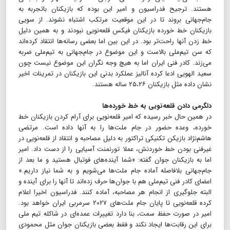
هستند. ترجیح فدراسیون و امیر این بوده که بازیکنان با‌تجربه به
جام‌جهانی بروند تا در این موقعیت مرتکب اشتباه نشوند. از سویی
بازیکنان خط خورده بازیکنان فیکس قلعه‌نویی نبودند و به همین دلیل
خط زدن آنها راحت‌تر بود. در این بین اما بعضی رسانه‌ها انتقاد کرده‌اند
که سن تیم‌ملی بالاست و این موضوع در جام‌‍جهانی به تیم‌ملی ضربه
می‌زند. کادر فنی ایران اما به هیچ وجه نگران این موضوع نیست چون
سعید الهویی ادعا کرده آنالیز عملکرد بدنی این بازیکنان در تمرینات اخیر
نشان داده مثل بازیکنان ۲۵،۲۶ ساله هستند.
دلگرمی دادن قلعه‌نویی به خط خورده‌ها
در همین حال خبر رسیده که امیر قلعه‌نویی برای آرام کردن بازیکنان خط
خورده، وعده حضور در جام ملت‌ها را به آنها داده است. مرتضی
هاشم‌نژاد بازیکن تکنیکی تراکتور به دلیل مصاحبه و انتقاد از قلعه‌نویی در
غیرفنی بودن خط خوردنش، عملا تورنمنت آسیایی را از دست داد. امیر
اما به بازیکنان جوان گفته: «شما آینده‌های فوتبال هستید و ما بعد از
جام‌جهانی بلافاصله آماده جام ملت‌ها می‌شویم و به شما نیاز داریم.»
اعضای کادر فنی تیم‌ملی هم با جوان‌ها حرف زده‌اند تا آنها را برای آینده و
البته جلوگیری از انجام هر مصاحبه‌، آماده کنند. فدراسیون اخیرا اعلام
کرده قلعه‌نویی تا پایان جام ملت‌های ۲۰۲۷ سرمربی ایران خواهد بود.
امیر در صورت حفظ سمت، بنا دارد تغییرات عمده‌ای در شاکله تیم ملی
برای این رقابت‌ها ایجاد نکند و فقط بعضی بازیکنان جوان مثل محمودی