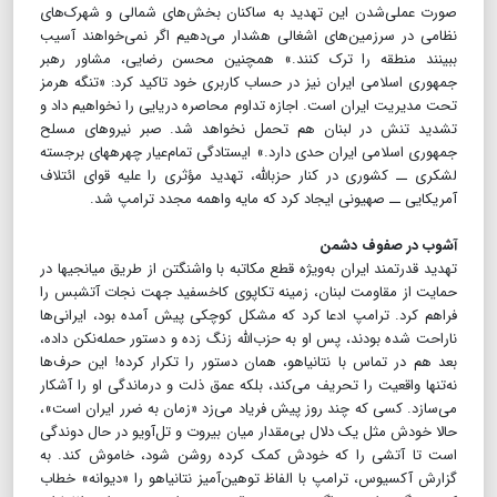
صورت عملی‌شدن این تهدید به ساکنان بخش‌های شمالی و شهرک‌های
نظامی در سرزمین‌های اشغالی هشدار می‌دهیم اگر نمی‌خواهند آسیب
ببینند منطقه را ترک کنند.» همچنین محسن رضایی، مشاور رهبر
جمهوری اسلامی ایران نیز در حساب کاربری خود تاکید کرد: «تنگه هرمز
تحت مدیریت ایران است. اجازه تداوم محاصره دریایی را نخواهیم داد و
تشدید تنش در لبنان هم تحمل نخواهد شد. صبر نیروهای مسلح
جمهوری اسلامی ایران حدی دارد.» ایستادگی تمام‌عیار چهره‎های برجسته
لشکری ــ کشوری در کنار حزب‎الله، تهدید مؤثری را علیه قوای ائتلاف
آمریکایی ــ صهیونی ایجاد کرد که مایه واهمه مجدد ترامپ شد.
آشوب در صفوف دشمن
تهدید قدرتمند ایران به‌ویژه قطع مکاتبه با واشنگتن از طریق میانجی‎ها در
حمایت از مقاومت لبنان، زمینه تکاپوی کاخ‎سفید جهت نجات آتش‎بس را
فراهم کرد. ترامپ ادعا کرد که مشکل کوچکی پیش آمده بود، ایرانی‌ها
ناراحت شده بودند، پس او به حزب‌الله زنگ زده و دستور حمله‌نکن داده،
بعد هم در تماس با نتانیاهو، همان دستور را تکرار کرده! این حرف‌ها
نه‌تنها واقعیت را تحریف می‌کند، بلکه عمق ذلت و درماندگی او را آشکار
می‌سازد. کسی که چند روز پیش فریاد می‌زد «زمان به ضرر ایران است»،
حالا خودش مثل یک دلال بی‌مقدار میان بیروت و تل‌آویو در حال دوندگی
است تا آتشی را که خودش کمک کرده روشن شود، خاموش کند. به
گزارش آکسیوس، ترامپ با الفاظ توهین‌آمیز نتانیاهو را «دیوانه» خطاب