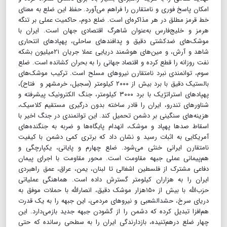
امکان پاسخ فوری و نامتقارن را فراهم می‌آورد. حفظ این ضلع به معنای
خط قرمز مطلق در هر مذاکره‌ای است. ضلع دوم، حاکمیت عملی بر تنگه
هرمز و خلیج‌فارس به‌عنوان شاهرگ اقتصادی جهان است. ایران با
موشک‌های ضدکشتی دقیق و پدافندهای ساحلی، پهپادهای انتحاری
شاهد و آرش، و مین‌های هوشمند دریایی عملا جریان ۲۱میلیون بشکه
نفت روزانه را قطع کرده و اقتصاد جهانی را به بحران کشانده است. ضلع
سوم، توانمندی نبرد نامتقارن نیروهای مسلح است. ترکیب موشک‌های
بالستیک دقیق با برد بیش از ۲۰۰۰ کیلومتر (سجیل، خرمشهر و فتاح)،
پهپادهای استراتژیک با برد ۳۰۰۰ کیلومتر، جنگ الکترونیک پیشرفته و
شناورهای تندرو، ایران را قادر ساخته بدون درگیری مستقیم کلاسیک،
هزینه‌های سنگینی بر دشمن تحمیل کند. این توانمندی در جنگ اخیر با
اسقاط صدها پهپاد و موشک، انهدام پایگاه‌ها و ضربه به جنگنده‌های
آمریکایی به اثبات رسید و نشان داد که برتری کمی دشمن با کیفیت
نامتقارن ایرانی خنثی می‌شود. ضلع چهارم و پایانی، یکپارچگی و
هم‌پیمانی عملی جبهه مقاومت است. محور مقاومت با اجرای پیمان
دفاعی مشترک از فلسطین اشغالی تا لبنان، یمن، عراق، عمق راهبردی
ایران را به هزاران کیلومتر گسترش داده است. هماهنگی عملیاتی
حزب‌الله با بیش از ۱۵۰هزار موشک دقیق، انصارالله با حملات موفق به
دریای سرخ، حشدالشعبی و نیروهای مردمی، این جبهه را به یک قدرت
هم‌افزا تبدیل کرده که دشمن را از گشودن جبهه جدید بازمی‌دارد. این
چهار ضلع درهم‌تنیده، بازدارندگی ایران را به سطحی رسانده که حتی