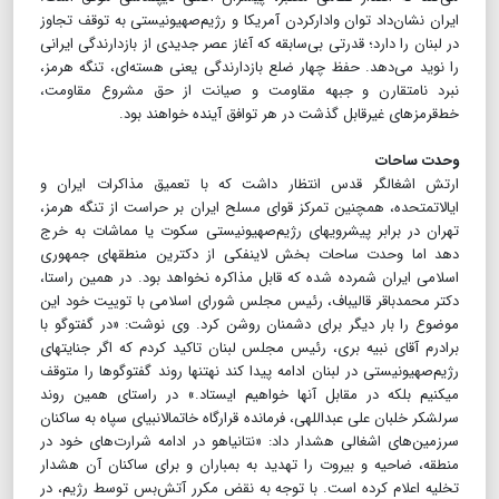
ایران نشان‌داد توان وادارکردن آمریکا و رژیم‌صهیونیستی به توقف تجاوز
در لبنان را دارد؛ قدرتی بی‌سابقه که آغاز عصر جدیدی از بازدارندگی ایرانی
را نوید می‌دهد. حفظ چهار ضلع بازدارندگی یعنی هسته‌ای، تنگه هرمز،
نبرد نامتقارن و جبهه مقاومت و صیانت از حق مشروع مقاومت،
خط‌قرمزهای غیرقابل گذشت در هر توافق آینده خواهند بود.
وحدت ساحات
ارتش اشغالگر قدس انتظار داشت که با تعمیق مذاکرات ایران و
ایالات‎متحده، همچنین تمرکز قوای مسلح ایران بر حراست از تنگه هرمز،
تهران در برابر پیشروی‎های رژیم‌صهیونیستی سکوت یا مماشات به ‎خرج
دهد اما وحدت ساحات بخش لاینفکی از دکترین منطقه‎ای جمهوری
اسلامی ایران شمرده شده که قابل مذاکره نخواهد بود. در همین راستا،
دکتر محمدباقر قالیباف، رئیس مجلس شورای اسلامی با توییت خود این
موضوع را بار دیگر برای دشمنان روشن کرد. وی نوشت: «در گفت‎وگو با
برادرم آقای نبیه بری، رئیس مجلس لبنان تاکید کردم که اگر جنایت‎های
رژیم‌صهیونیستی در لبنان ادامه پیدا کند نه‎تنها روند گفت‎وگوها را متوقف
می‎کنیم بلکه در مقابل آنها خواهیم ایستاد.» در راستای همین روند
سرلشکر خلبان علی عبداللهی، فرمانده قرارگاه خاتم‎الانبیای سپاه به ساکنان
سرزمین‌های اشغالی هشدار داد: «نتانیاهو در ادامه شرارت‌های خود در
منطقه، ضاحیه و بیروت را تهدید به بمباران و برای ساکنان آن هشدار
تخلیه اعلام کرده است. با توجه به نقض مکرر آتش‌بس توسط رژیم، در