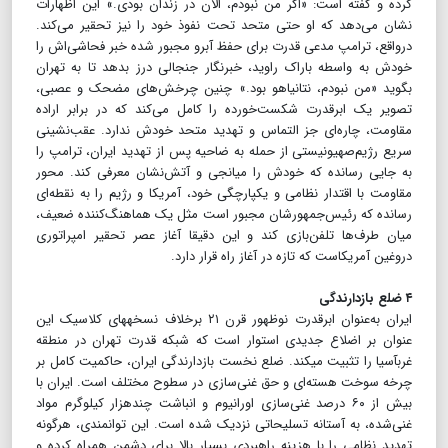
کرده و گفته است: «اگر من نبودم، الان در زندان بودی.» این اظهارات
نشان می‌دهد که او حتی متحد تحت نفوذ خود را نیز تحقیر می‌کند.
درواقع، ترامپ مدعی قدرت برای حفظ آبرو مجبور شده خبر فحاشی‌اش را
خودش به واسطه باراک راوید، خبرنگار جنجالی درز بدهد تا به تهران
بگوید «من نبودم، نتانیاهو بود.» چنین چرخش‌های مضحک و عصبی،
تصویر یک ابرقدرت شکست‌خورده را کامل می‌کند که در برابر اراده
مقاومت، چاره‌ای جز التماس و تهدید متحد خودش ندارد. عقب‌نشینی
سریع رژیم‌صهیونیستی از حمله به ضاحیه پس از تهدید ایران، ترامپ را
به جایی رسانده که خودش را میانجی و آتش‌نشان معرفی کند. محور
مقاومت با اقتدار نظامی و یکپارچگی خود، آمریکا و رژیم را به نقطه‌ای
رسانده که رئیس‌جمهورشان مجبور است مثل یک هماهنگ‌کننده ضعیف،
میان طرف‌ها تلفن‌بازی کند و این دقیقا آغاز عصر تحقیر امپراتوری
دروغین آمریکاست که تازه در آغاز راه قرار دارد.
۴ ضلع بازدارندگی
ایران به‌عنوان ابرقدرت نوظهور قرن ۲۱ برخلاف نسخه‎های کلاسیک این
عنوان بر اضلاع جدیدی استوار است که شبکه قدرت تهران در منطقه
غرب‎آسیا را تثبیت می‎کند. ضلع نخست بازدارندگی ایران، حاکمیت کامل بر
چرخه سوخت هسته‌ای و حق غنی‌سازی در سطوح مختلف است. ایران با
بیش از ۶۰ درصد غنی‌سازی اورانیوم و انباشت چندهزار کیلوگرم مواد
غنی‌شده، به آستانه تسلیحاتی نزدیک شده است. این توانمندی، هرگونه
تهدید نظامی را با هزینه راهبردی بسیار بالا برای دشمن همراه کرده و