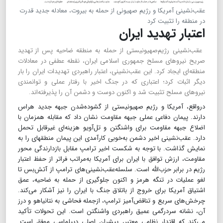
عقب‌نشینی آمریکا و رژیم صهیونی از حمله به بیروت، معادله جدید قدرت
در منطقه را تثبیت کرد
اعتبار تهدید ایران
عقب‌نشینی رژیم‌صهیونیستی از حمله به منطقه ضاحیه پس ‎از تهدید
صریح نیروهای مسلح جمهوری اسلامی ایران، نقطه عطفی در معادلات
منطقه‌ای ایجاد کرد. این عقب‌نشینی، اعتبار راهبردی تهدیدات ایران را بار
دیگر اثبات کرد؛ اعتباری که در جنگ اخیر با رفتار عملی و توانمندی
نیروهای مسلح تثبیت شد و اکنون دوست و دشمن آن را پذیرفته‌اند.
درواقع، آمریکا و رژیم صهیونیستی از گشوده‌شدن جبهه جدید هراس
دارند. پیمان دفاعی عملی جبهه مقاومت نشان داد که مقابله همزمان با
اضلاع جبهه مقاومت برای واشنگتن و تل‌آویو هزینه‌ای غیرقابل تحمل
دارد. عقب‌نشینی اخیر دشمن به‌خوبی کارآمدی این پیمان منطقه‎ای را به
نمایش گذاشت. با توجه به‎ شکست اخیر ترامپ مقابل بازدارندگی محور
مقاومت، ارزش توافق با ایران برای آمریکا به‌مراتب فراتر از حفظ اعتبار
رژیم در برابر حزب‌الله است. سلسله‌عقب‌نشینی‌های ترامپ از آتش‌بس تا
لغو عملیات در تنگه هرمز و اکنون جلوگیری از حمله به ضاحیه، عمق
اشتیاق آمریکا برای خروج از باتلاق جنگ با ایران را نیز آشکار می‌کند.
چرخش‌های سریع و تناقض‌آمیز ترامپ، ازجمله فحاشی به نتانیاهو و درز
آن، نشانه سردرگمی عمیق راهبردی واشنگتن است. این تحولات تأکید
می‌کند که اقتدار نظامی معتبر، پیشران اصلی دیپلماسی موفق است.