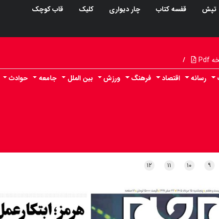
تپش
قفسه کتاب
چار دیواری
کلیک
قاب کوچک
Pdf
/
رسانه
اقتصاد
فرهنگ
ورزش
بین الملل
جامعه
حوادث
۱۲
۱۱
۱۰
۹