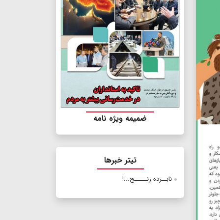
ضمیمه ویژه نامه
تیتر خبرها
نابــرده رنـــــج...!