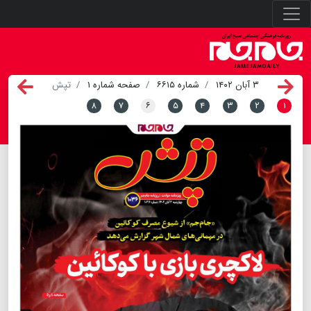
۳ آبان ۱۴۰۲
شماره ۶۶۱۵
صفحه شماره ۱
تپش
۸
۷
۶
۵
۴
۳
۲
۱