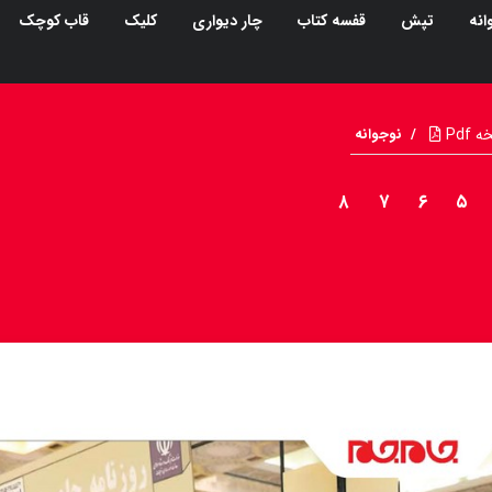
انه
تپش
قفسه کتاب
چار دیواری
کلیک
قاب کوچک
Pdf
/
نوجوانه
۸
۷
۶
۵