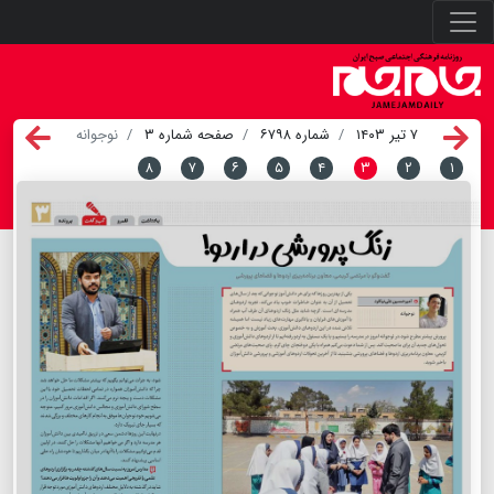
۷ تیر ۱۴۰۳
شماره ۶۷۹۸
صفحه شماره ۳
نوجوانه
۸
۷
۶
۵
۴
۳
۲
۱