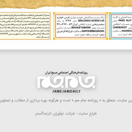
 سایت، متعلق به « روزنامه جام جم » است و هرگونه بهره ‌برداری از مطالب و تصاویر آ
طراح سایت : شرکت نوآوران تارنماگستر