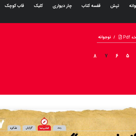
انه
تپش
قفسه کتاب
چار دیواری
کلیک
قاب کوچک
Pdf
/
نوجوانه
۸
۷
۶
۵