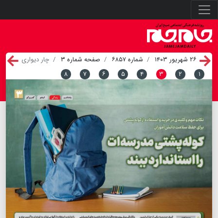
۲۶ شهریور ۱۴۰۳
شماره ۶۸۵۷
صفحه شماره ۳
چار دیواری
۸
۷
۶
۵
۴
۳
۲
۱