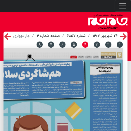
۲۶ شهریور ۱۴۰۳
شماره ۶۸۵۷
صفحه شماره ۴
چار دیواری
۸
۷
۶
۵
۴
۳
۲
۱