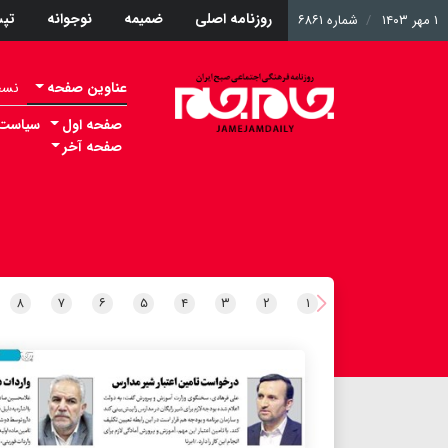
روزنامه اصلی
ضمیمه
نوجوانه
تپ
۱ مهر ۱۴۰۳
شماره ۶۸۶۱
عناوین صفحه
نسخه 
صفحه اول
سیاست
صفحه آخر
۸
۷
۶
۵
۴
۳
۲
۱