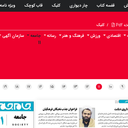
ش
قفسه کتاب
چار دیواری
کلیک
قاب کوچک
ویژه نامه
Pdf
/
کلیک
اقتصادی
ورزش
فرهنگ و هنر
رسانه
جامعه
سازمان آگهی
۱۱
۱۹
۱۸
۱۷
۱۶
۱۵
۱۴
۱۳
۱۲
۱۱
۱۰
۹