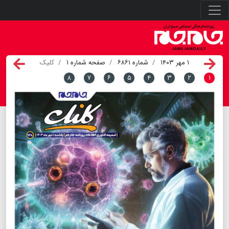
۱ مهر ۱۴۰۳
شماره ۶۸۶۱
صفحه شماره ۱
کلیک
۸
۷
۶
۵
۴
۳
۲
۱