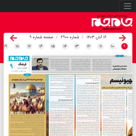
۱۶ آبان ۱۴۰۳
شماره ۶۹۰۰
صفحه شماره ۹
۱۹
۱۸
۱۷
۱۶
۱۵
۱۴
۱۳
۱۲
۱۱
۱۰
۹