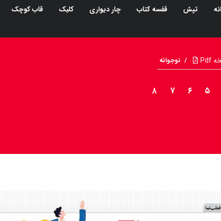
نه
تپش
قفسه کتاب
چار دیواری
کلیک
قاب کوچک
Pdf
/
نوجوانه
۸
۷
۶
۵