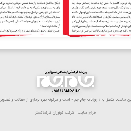
 سایت، متعلق به « روزنامه جام جم » است و هرگونه بهره ‌برداری از مطالب و تصاویر آ
طراح سایت : شرکت نوآوران تارنماگستر