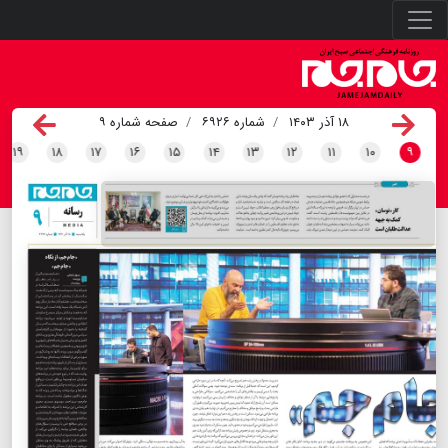
۱۸ آذر ۱۴۰۳
شماره ۶۹۲۶
صفحه شماره ۹
۱۹
۱۸
۱۷
۱۶
۱۵
۱۴
۱۳
۱۲
۱۱
۱۰
۹