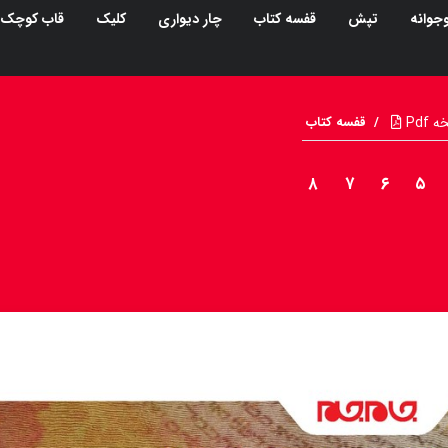
جوانه
تپش
قفسه کتاب
چار دیواری
کلیک
قاب کوچک
Pdf
/
قفسه کتاب
۸
۷
۶
۵