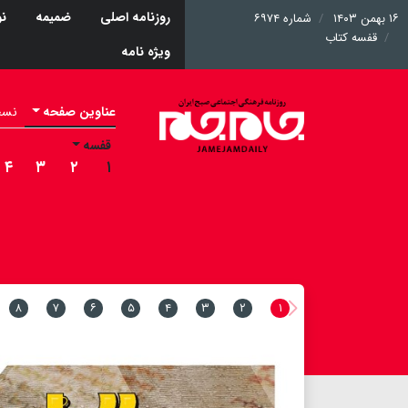
روزنامه اصلی
ضمیمه
نو
۱۶ بهمن ۱۴۰۳
شماره ۶۹۷۴
قفسه کتاب
ویژه نامه
عناوین صفحه
نسخه 
قفسه
۴
۳
۲
۱
۸
۷
۶
۵
۴
۳
۲
۱