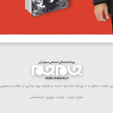
 سایت، متعلق به « روزنامه جام جم » است و هرگونه بهره ‌برداری از مطالب و تصاویر آ
طراح سایت : شرکت نوآوران تارنماگستر