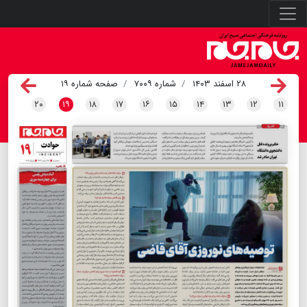
۲۸ اسفند ۱۴۰۳
شماره ۷۰۰۹
صفحه شماره ۱۹
۲۰
۱۹
۱۸
۱۷
۱۶
۱۵
۱۴
۱۳
۱۲
۱۱