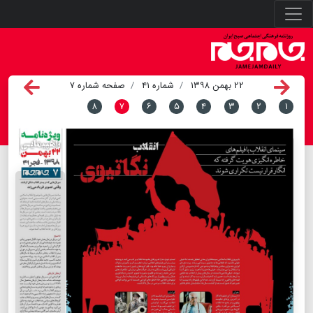
۲۲ بهمن ۱۳۹۸
شماره ۴۱
صفحه شماره ۷
۸
۷
۶
۵
۴
۳
۲
۱