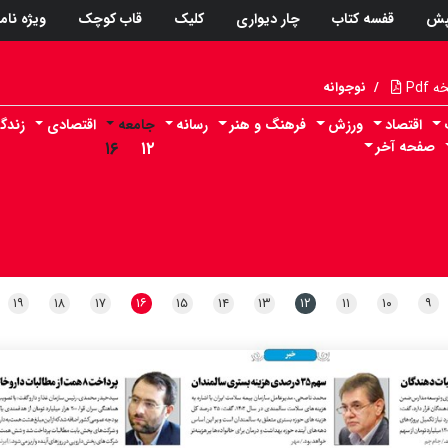
پش
قفسه کتاب
چار دیواری
کلیک
قاب کوچک
ویژه نام
Pdf
/
نوجوانه
اقتصاد
ورزش
فرهنگ و هنر
رسانه
جامعه
اقتصادی
زندگ
صفحه آخر
۱۲
۱۶
۱۹
۱۸
۱۷
۱۶
۱۵
۱۴
۱۳
۱۲
۱۱
۱۰
۹