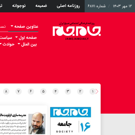
روزنامه اصلی
ضمیمه
نوجوانه
ت
۱۲ مهر ۱۴۰۳
شماره ۶۸۷۱
عناوین صفحه
نسخه 
صفحه اول
سیاست
بین الملل
حوادث
۸
۷
۶
۵
۴
۳
۲
۱