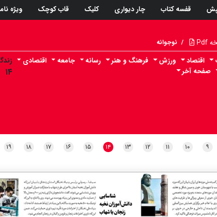
پش
قفسه کتاب
چار دیواری
کلیک
قاب کوچک
ویژه نام
Pdf
/
نوجوانه
اقتصاد
ورزش
فرهنگ و هنر
رسانه
جامعه
اقتصادی
زندگ
صفحه آخر
۱۴
۱۹
۱۸
۱۷
۱۶
۱۵
۱۴
۱۳
۱۲
۱۱
۱۰
۹