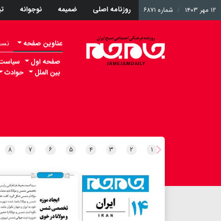
روزنامه اصلی
ضمیمه
نوجوانه
ت
۱۲ مهر ۱۴۰۳
شماره ۶۸۷۱
عناوین صفحه
نسخه 
صفحه اول
سیاست
بین الملل
حوادث
۸
۷
۶
۵
۴
۳
۲
۱