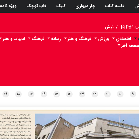
ش
قفسه کتاب
چار دیواری
کلیک
قاب کوچک
ویژه نامه
Pdf
/
تپش
اقتصادی
ورزش
فرهنگ و هنر
رسانه
فرهنگ
ادبیات و هنر
فحه آخر
۱۹
۱۸
۱۷
۱۶
۱۵
۱۴
۱۳
۱۲
۱۱
۱۰
۹