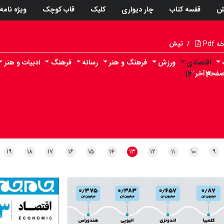
ش
قفسه کتاب
چار دیواری
کلیک
قاب کوچک
ویژه نامه
Pdf
/
تپش
اقتصادی
ورزش
فرهنگ و هنر
رسانه
فرهنگ
ادبیات و هنر
۳
فحه آخر
۱۳
۱۹
۱۸
۱۷
۱۶
۱۵
۱۴
۱۳
۱۲
۱۱
۱۰
۹