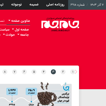
روزنامه اصلی
ضمیمه
نوجوانه
تپ
۷ آذر ۱۴۰۳
شماره ۶۹۱۸
عناوین صفحه
نسخه 
صفحه اول
سیاست
جامعه
حوادث
ص
۸
۷
۶
۵
۴
۳
۲
۱