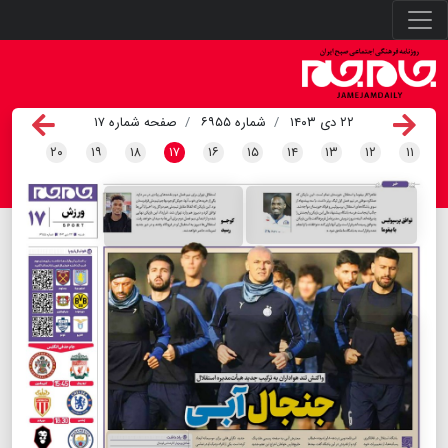
۲۲ دی ۱۴۰۳
شماره ۶۹۵۵
صفحه شماره ۱۷
۲۰
۱۹
۱۸
۱۷
۱۶
۱۵
۱۴
۱۳
۱۲
۱۱