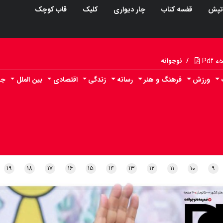
تپش
قفسه کتاب
چار دیواری
کلیک
قاب کوچک
Pdf
/
نوجوانه
ورزش
فرهنگ و هنر
رسانه
زندگی
اقتصادی
بین الملل
جا
۱۹
۱۸
۱۷
۱۶
۱۵
۱۴
۱۳
۱۲
۱۱
۱۰
۹