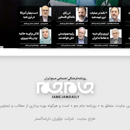
 سایت، متعلق به « روزنامه جام جم » است و هرگونه بهره ‌برداری از مطالب و تصاویر آ
طراح سایت : شرکت نوآوران تارنماگستر