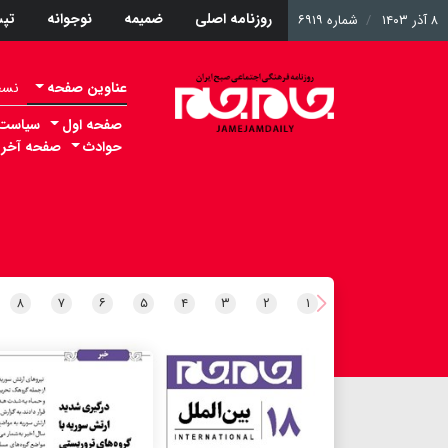
روزنامه اصلی
ضمیمه
نوجوانه
تپ
۸ آذر ۱۴۰۳
شماره ۶۹۱۹
عناوین صفحه
نسخه 
صفحه اول
سیاست
حوادث
صفحه آخر
۸
۷
۶
۵
۴
۳
۲
۱