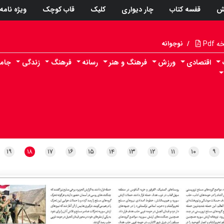
ش
قفسه کتاب
چار دیواری
کلیک
قاب کوچک
ویژه نامه
Pdf
/
نوجوانه
اقتصادی
ورزش
فرهنگ و هنر
رسانه
فرهنگ
زندگی
جام
۱۹
۱۸
۱۷
۱۶
۱۵
۱۴
۱۳
۱۲
۱۱
۱۰
۹