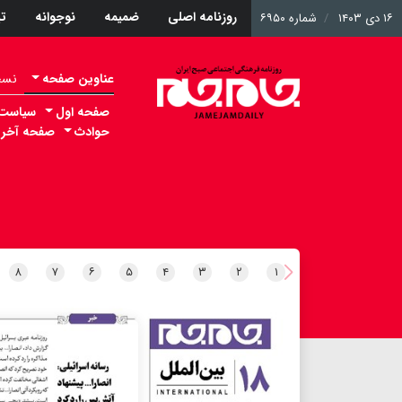
روزنامه اصلی
ضمیمه
نوجوانه
ت
۱۶ دی ۱۴۰۳
شماره ۶۹۵۰
عناوین صفحه
نسخه 
صفحه اول
سیاست
حوادث
صفحه آخر
۸
۷
۶
۵
۴
۳
۲
۱