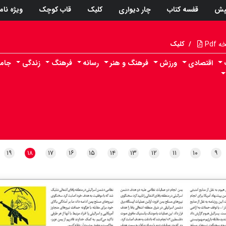
پش
قفسه کتاب
چار دیواری
کلیک
قاب کوچک
ویژه نام
Pdf
/
کلیک
اقتصادی
ورزش
فرهنگ و هنر
رسانه
فرهنگ
زندگی
جام
۱۹
۱۸
۱۷
۱۶
۱۵
۱۴
۱۳
۱۲
۱۱
۱۰
۹