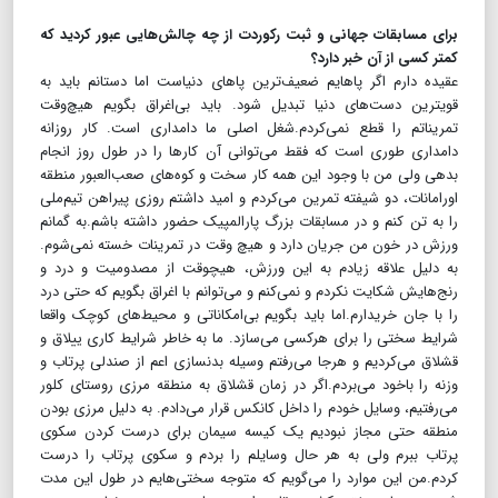
برای مسابقات جهانی و ثبت رکوردت از چه چالش‌هایی عبور کردید که
کمتر کسی از آن خبر دارد؟
عقیده دارم اگر پاهایم ضعیف‌ترین پاهای دنیاست اما دستانم باید به
قویترین دست‌های دنیا تبدیل شود. باید بی‌اغراق بگویم هیچ‌وقت
تمریناتم را قطع نمی‌کردم.شغل اصلی ما دامداری است. کار روزانه
دامداری طوری است که فقط می‌توانی آن کارها را در طول روز انجام
بدهی ولی من با وجود این همه کار سخت و کوه‌های صعب‌العبور منطقه
اورامانات، دو شیفته تمرین می‌کردم و امید داشتم روزی پیراهن تیم‌ملی
را به تن کنم و در مسابقات بزرگ پارالمپیک حضور داشته باشم.به گمانم
ورزش در خون‌ من جریان دارد و هیچ وقت در تمرینات خسته نمی‌شوم.
به دلیل علاقه زیادم به این ورزش، هیچوقت از مصدومیت و درد و
رنج‌هایش شکایت نکردم و نمی‌کنم و می‌توانم با اغراق بگویم که حتی درد
را با جان خریدارم.اما باید بگویم بی‌امکاناتی و محیط‌های کوچک واقعا
شرایط سختی را برای هرکسی می‌سازد. ما به خاطر شرایط کاری ییلاق و
قشلاق می‌کردیم و هرجا می‌رفتم وسیله بدنسازی اعم از صندلی پرتاب و
وزنه را باخود می‌بردم.اگر در زمان قشلاق به منطقه مرزی روستای کلور
می‌رفتیم، وسایل خودم را داخل کانکس قرار می‌دادم. به دلیل مرزی بودن
منطقه حتی مجاز نبودیم یک کیسه سیمان برای درست کردن سکوی
پرتاب ببرم ولی به هر حال وسایلم را بردم و سکوی پرتاب را درست
کردم.من این موارد را می‌گویم که متوجه سختی‌هایم در طول این مدت