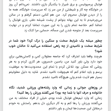
فوتبال پرسپولیس و برق شیراز با یکدیگر بازی داشتند. نمی‌دانم آن روز
در خوابگاه چه کار و شیطنتی از من سر زد که سرپرست خوابگاه، همه ما
را از دیدن فوتبال محروم کرد. من هم کتابی دستم گرفتم و در سالن
می‌چرخیدم تا به این بهانه بتوانم از پشت شیشه دفتر، بازی فوتبال را
تماشا کنم. خلاصه تمام بازی را به این صورت تماشا کردم و در نهایت
سرپرست بعد از متوجه شدن این مسأله، حسابی مرا کتک زد
چطور میشه یک شرایط سخت و سنگین را درک کرد؟ خود شما در
شرایط سخت و ناامیدی از چه راهی استفاده می‌کنید تا حالتان خوب
شود؟
هرچند واقعا باید اعتراف کرد که جامعه معلولان کمی و کاستی‌هایی برای
خود دارد ولی باور کنید من، یاسین خسروی، هر کاری کردم و به هر
روشی که ممکن بود تلاش کردم با تمام این محدودیت‌ها به موفقیت
برسم و باید اعلام کنم که هیچوقت ناامید نشدم. شاید به دلیل معلولیتم
بسیار هم اذیت شدم ولی هیچ‌گاه ناامید نشدم.
در روزهای جوانی و زمانی که وارد رشته‌های ورزشی شدید، نگاه
خانواده و حرف آنها با شما چه بود؟ نمی‌گفتند ورزش را رها کنید؟
زمانی که وارد تیم‌های فوتبال شده بودم، خیلی از افراد مختلف به من
می‌گفتند ورزش را رها کنم و به کار دیگری دل بدهم. راستش به خودم
درمقابل این صحبت‌ها ایمان و باور داشتم.