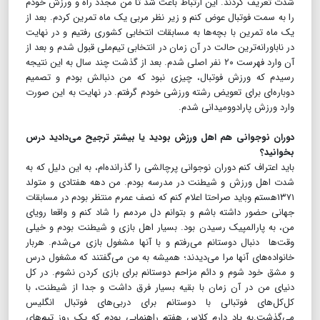
شدت تعریف کردند. این ارتباط باعث شد تا من مجدد راه و ورزش خودم
را به سمت فوتبال عوض کنم و زیر نظر مربی یک ماه تمرین کردم. بعد از
یک ماه تمرین با بچه‌ها به مسابقات انتخابی کشوری رفتیم و در نهایت
در ناباورانه‌ترین حالت در آن زمان در انتخابی تیم‌ملی قبول شدم و بعد از
آن وارد فهرست ۲۰ نفر اصلی شدم. بعد از گذشت چند سال به این نتیجه
رسیدم که ورزش فوتبال، چیزی نبود که من دنبالش بودم و تصمیم
دوباره‌ای برای تعویض رشته ورزشی خودم گرفتم. در نهایت به این صورت
وارد ورزش پارادوومیدانی شدم.
دوران نوجوانی هم اهل ورزش بودید یا بیشتر ترجیح می‌دادید درس
بخوانید؟
باید اعتراف کنم دوران نوجوانی پرچالشی را گذرانده‌ام، به این دلیل که به
شدت اهل ورزش و شیطنت در مدرسه بودم. من دهه هفتادی و متولد
۱۳۷۱هستم وباید صراحتا اعلام کنم که نصف عمرم منتظر بودم در مسابقات
جهانی حضور داشته باشم و بتوانم دل مردمم را شاد کنم و واقعا رویای
من، به پارالمپیک رسیدن بود. بسیار اهل بازی و شیطنت بودم و خیلی
وقت‌ها دنبال دوستانم می‌رفتم و با آنها مشغول بازی می‌شدم. هربار
خانواده‌های آنها مرا می‌دیدند؛ همیشه به من می‌گفتند که مشغول درس
و مشق خود شوم و دائم مزاحم دوستانم برای بازی کردن نشوم. در کل
دنیای من در آن زمان با بقیه بسیار فرق داشت و جدا از شیطنت، با
کل‌کل‌های فوتبالی با دوستانم برای دربی‌های فوتبال انگلیس
می‌گذشت.به یاد دارم کلاس هفتم راهنمایی بودم که یک روز تیم‌های