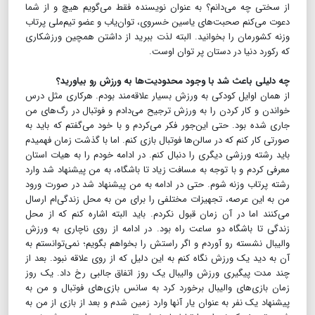
از سختی چه می‌دانم؟ به عنوان نویسنده فقط می‌گویم هیچ و از شما
دعوت می‌کنم صحبت‌های یاسین خسروی، توان‌یاب و عضو تیم‌ملی پرتاب
وزنه کشورمان را بخوانید. البته لذت ببرید از داشتن همچین ورزشکاری
که رکورد دنیا در دستان پر توان اوست.
چه دلیلی باعث شد با وجود محدودیت‌ها به ورزش رو بیاورید؟
از همان اوایل کودکی به ورزش بسیار علاقه‌مند بودم. هرکاری مثل درس
خواندن و کار کردن را به ورزش ترجیح می‌دادم و فوتبال در رگ‌های من
جاری شده بود. حتی این‌جور فکر می‌کردم و با خود می‌گفتم که باید به
صورتی کار کنم که در سالن‌ها فوتبال بازی کنم. اما با گذشت زمان فهمیدم
باید رشته ورزشی دیگری را دنبال کنم. در ادامه خودم را به هیات استان
معرفی کردم و با توجه به مسافت زیاد تا باشگاه، به من پیشنهاد شد وارد
رشته پرتاب وزنه شوم. حتی در ادامه به من پیشنهاد شد در صورت ورود
من به این عرصه، تجهیزات مختلفی را برای من به محل زندگی‌ام ارسال
می‌کنند اما در آن زمان قبول نکردم. باید البته اشاره کنم که از محل
زندگی تا باشگاه دو ساعت راه بود. در ادامه از روی ناچاری به ورزش
والیبال نشسته رو آوردم و اگر راستش را بخواهم بگویم؛ نمی‌توانستم به
آن به دید یک ورزش نگاه کنم به این دلیل که از روی علاقه نبود. بعد از
چند مدت پیگیری ورزش والیبال یک روز اتفاق جالبی رخ داد. یک روز
زمان بازی‌های والیبال برخورد کرد به سانس بازی‌های فوتبال و من به
پیشنهاد یک نفر به عنوان یار آنها وارد زمین شدم و بعد از بازی از من به