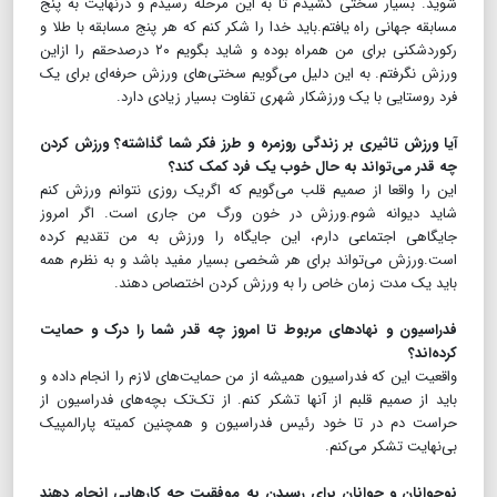
شوید. بسیار سختی کشیدم تا به این مرحله رسیدم و درنهایت به پنج
مسابقه جهانی راه یافتم.باید خدا را شکر کنم که هر پنج مسابقه با طلا و
رکورد‌شکنی برای من همراه بوده و شاید بگویم ۲۰ درصدحقم را ازاین
ورزش نگرفتم. به این دلیل می‌گویم سختی‌های ورزش حرفه‌ای برای یک
فرد روستایی با یک ورزشکار شهری تفاوت بسیار زیادی دارد.
آیا ورزش تاثیری بر زندگی روزمره و طرز فکر شما گذاشته؟ ورزش کردن
چه قدر می‌تواند به حال خوب یک فرد کمک کند؟
این را واقعا از صمیم قلب می‌گویم که اگریک روزی نتوانم ورزش کنم
شاید دیوانه شوم.ورزش در خون ورگ من جاری است. اگر امروز
جایگاهی اجتماعی دارم، این جایگاه را ورزش به من تقدیم کرده
است.ورزش می‌تواند برای هر شخصی بسیار مفید باشد و به نظرم همه
باید یک مدت زمان خاص را به ورزش کردن اختصاص دهند.
فدراسیون و نهاد‌های مربوط تا امروز چه قدر شما را درک و حمایت
کرده‌اند؟
واقعیت این که فدراسیون همیشه از من حمایت‌های لازم را انجام داده و
باید از صمیم قلبم از آنها تشکر کنم. از تک‌تک بچه‌های فدراسیون از
حراست دم در تا خود رئیس فدراسیون و همچنین کمیته پارالمپیک
بی‌نهایت تشکر می‌کنم.
نوجوانان و جوانان برای رسیدن به موفقیت چه کارهایی انجام دهند