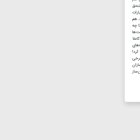
ستحق
ارات
، هم
ا چه
ت‌ها
املا
‌های
کرد!
برخی
ازان
‌ساز