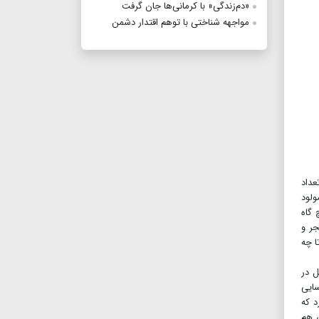
«دم‌زندگی» با کرمانی‌ها جان گرفت
مواجهه شناختی با توهم اقتدار دشمن
عداد
ولود
 گاه
جر و
تا چه
ل در
سایی
د که
ی هم