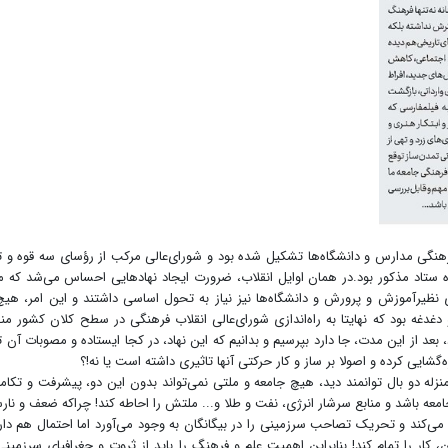
رهنگی مدارس و دانشگاه‌ها تشکیل شده بود و شورای‌عالی مرکب از رؤسای سه قوه و ت
ه ستاد مذکور بود.در همان اوایل انقلاب، ضرورت ایجاد نهادهایی احساس می‌شد که م
ای نظیرآموزش و پرورش و دانشگاه‌ها نیز نیاز به تحول اساسی داشتند و این امر، هیچ
غدغه بود که نهایتا به راه‌اندازی شورای‌عالی انقلاب فرهنگی در سطح کلان کشور من
 کار شورا می‌گذرد، بعد از این مدت، جا دارد بپرسیم و بدانیم که این نهاد، در کجا ایستاده و مصوبات آن 
گشایی کرده و اصولا بر ساز و کار حرکتی آنها تاثیری داشته است یا نه!؟
منزله دو بال توانمند دید، هیچ جامعه و ملتی نمی‌تواند بدون این دو، پیشرفت و تکام
امعه باشد و منابع سرشار انرژی، نفت و طلا و... ملتش را احاطه کند! چراکه ضعف و نار
می‌کند و تحریک تصاحب سرزمینی را در بیگانگان به وجود می‌آورد اما احتمال هم دار
 کار را تمام کند! بنابراین اهمیت علم و فرهنگ را باید از ثروت و جغرافیای سرزمین