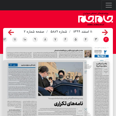
۱۱ اسفند ۱۳۹۹
شماره ۵۸۸۹
صفحه شماره ۲
۱۲
۱۱
۱۰
۹
۸
۷
۶
۵
۴
۳
۲