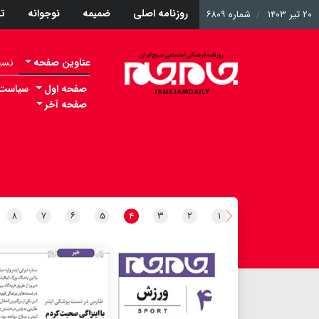
روزنامه اصلی
ضمیمه
نوجوانه
ت
۲۰ تیر ۱۴۰۳
شماره ۶۸۰۹
عناوین صفحه
نسخه 
صفحه اول
سیاست
صفحه آخر
۸
۷
۶
۵
۴
۳
۲
۱