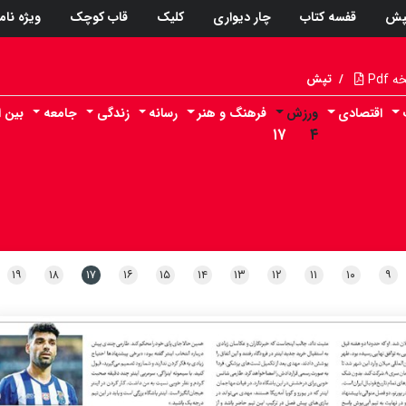
پش
قفسه کتاب
چار دیواری
کلیک
قاب کوچک
ویژه نام
Pdf
/
تپش
اقتصادی
ورزش
فرهنگ و هنر
رسانه
زندگی
جامعه
بین ا
۱۷
۴
۱۹
۱۸
۱۷
۱۶
۱۵
۱۴
۱۳
۱۲
۱۱
۱۰
۹