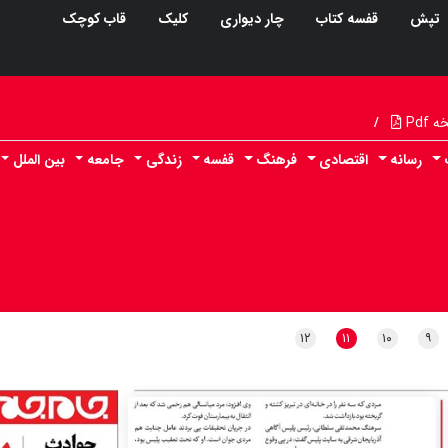
تپش
قفسه کتاب
چار دیواری
کلیک
قاب کوچک
Pdf
/
رسانه
اقتصادی
فرهنگ
قفسه
زندگی
جامعه
بین الملل
۱۲
۱۱
۱۰
۹