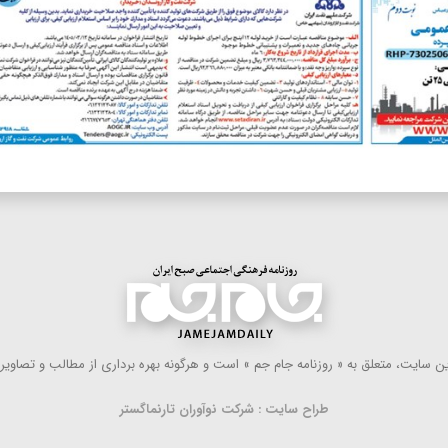
 سایت، متعلق به « روزنامه جام جم » است و هرگونه بهره ‌برداری از مطالب و تصاویر آ
طراح سایت : شرکت نوآوران تارنماگستر