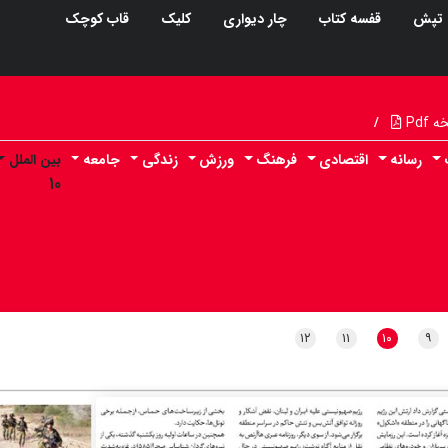
تپش
قفسه کتاب
چار دیواری
کلیک
قاب کوچک
Pdf
/
رسانه
اقتصادی
فرهنگ
ورزش
زندگی
جامعه
بین الملل
۱۰
۱۲
۱۱
۱۰
۹